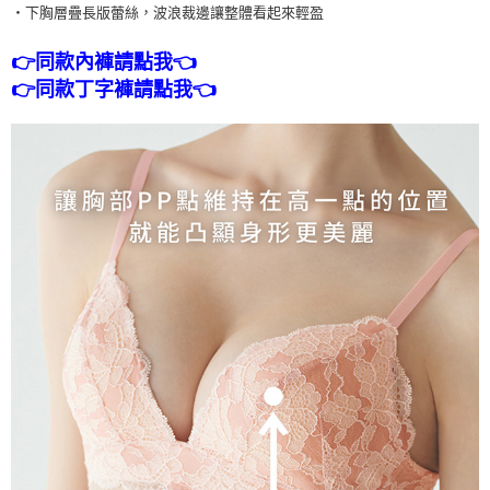
・下胸層疊長版蕾絲，波浪裁邊讓整體看起來輕盈
👉同款內褲請點我👈
👉同款丁字褲請點我👈