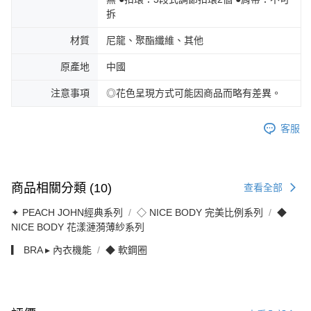
拆
材質
尼龍、聚酯纖維、其他
原產地
中國
注意事項
◎花色呈現方式可能因商品而略有差異。
客服
商品相關分類 (10)
查看全部
✦ PEACH JOHN經典系列
◇ NICE BODY 完美比例系列
◆
NICE BODY 花漾漣漪薄紗系列
▎ BRA ▸ 內衣機能
◆ 軟鋼圈