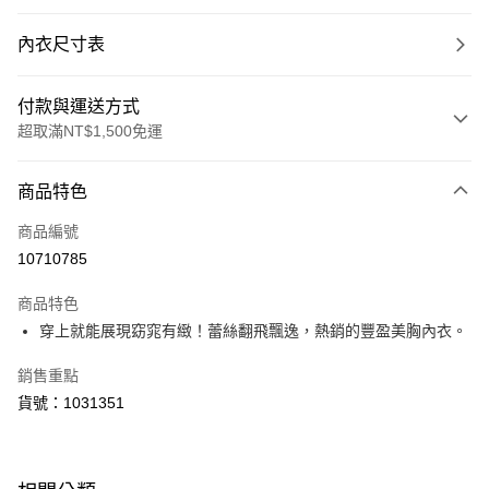
內衣尺寸表
付款與運送方式
超取滿NT$1,500免運
付款方式
商品特色
信用卡一次付款
商品編號
超商取貨付款
10710785
LINE Pay
商品特色
Apple Pay
穿上就能展現窈窕有緻！蕾絲翻飛飄逸，熱銷的豐盈美胸內衣。
銷售重點
運送方式
貨號：1031351
全家取貨付款
每筆NT$80，滿NT$1,500(含以上)免運費
付款後全家取貨