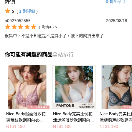
評價
查看全部
5
(
1
則評價
)
a0927052555
2025/08/19
|
粉膚/C75
很集中，不過不知道是不是買小了，腋下的肉擠出來了
你可能有興趣的商品
全站排行
Nice Body緞面薄紗花
Nice Body完美比例花
Nice Body完美
舞蕾絲軟鋼圈內衣-復
漾漣漪薄紗軟鋼圈內
漾漣漪薄紗軟鋼
古粉
衣-白
衣-深藍
NT$1,190
NT$1,190
NT$1,190