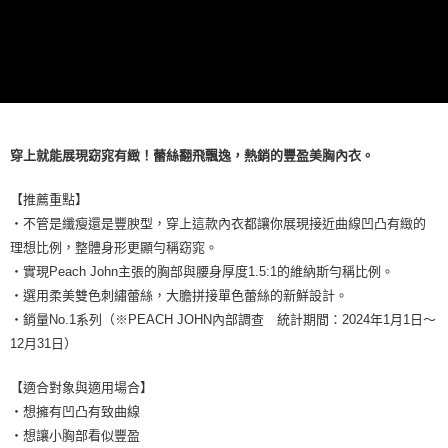
穿上就能展現窈窕有緻！蕾絲翻飛飄逸，熱銷的豐盈美胸內衣。
【推薦重點】
・不管是纖瘦還是豐腴型，穿上這款內衣都讓你展現接近曲線凹凸有緻的
理想比例，整體身形更顯勻稱窈窕。
・實現Peach John主張的胸部與腰身厚度1.5:1的維納斯勻稱比例。
・選用柔美雙色刺繡蕾絲，大膽拼接單色蕾絲的新鮮設計。
・銷量No.1系列（※PEACH JOHN內部調查 統計期間：2024年1月1日～
12月31日）
【適合對象與適用場合】
・想擁有凹凸有致曲線
・想讓小胸部看似豐盈