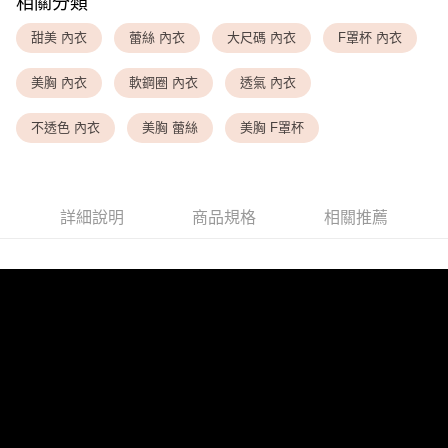
相關分類
每筆NT$80，滿NT$1,500(含以上)免運費
甜美 內衣
蕾絲 內衣
大尺碼 內衣
F罩杯 內衣
<無合作配送請勿選取>萊爾富取貨付款
美胸 內衣
軟鋼圈 內衣
透氣 內衣
每筆NT$9,999
<無合作配送請勿選取>付款後萊爾富取貨
不透色 內衣
美胸 蕾絲
美胸 F罩杯
每筆NT$9,999
7-11取貨付款
每筆NT$80，滿NT$1,500(含以上)免運費
詳細說明
商品規格
相關推薦
付款後7-11取貨
每筆NT$80，滿NT$1,500(含以上)免運費
黑貓宅配
每筆NT$100，滿NT$1,500(含以上)免運費
離島宅配
每筆NT$200，滿NT$1,500(含以上)免運費