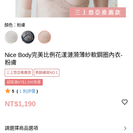
顏色：粉膚
Nice Body完美比例花漾漣漪薄紗軟鋼圈內衣-
粉膚
三上悠亞推薦款
熱銷補貨NO.1
超取滿NT$1,500免運
5
(
1
則評價
)
NT$1,190
請選擇商品選項