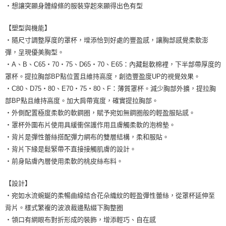
・想讓突顯身體線條的服裝穿起來顯得出色有型
【塑型與機能】
・隨尺寸調整厚度的罩杯，增添恰到好處的豐盈感，讓胸部感覺柔軟澎
彈，呈現優美胸型。
・A、B、C65・70・75、D65・70、E65：內藏鬆軟棉裡，下半部帶厚度的
罩杯。提拉胸部BP點位置且維持高度，創造豐盈度UP的視覺效果。
・C80、D75・80、E70・75・80、F：薄質罩杯。減少胸部外擴，提拉胸
部BP點且維持高度。加大肩帶寬度，確實提拉胸部。
・外側配置極度柔軟的軟鋼圈，賦予宛如無鋼圈般的輕盈服貼感。
・罩杯外圍布片使用具緩衝保護作用且膚觸柔軟的泡棉墊。
・背片是彈性蕾絲搭配彈力網布的雙層結構，柔和服貼。
・背片下緣是鬆緊帶不直接接觸肌膚的設計。
・前身貼膚內層使用柔軟的桃皮絲布料。
【設計】
・宛如水流蜿蜒的柔暢曲線結合花朵織紋的輕盈彈性蕾絲，從罩杯延伸至
背片。樣式繁複的波浪裁邊點綴下胸整圈
・領口有網眼布對折形成的裝飾，增添輕巧、自在感