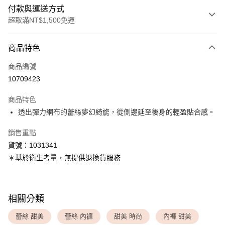
付款與運送方式
超取滿NT$1,500免運
付款方式
商品特色
信用卡一次付款
商品編號
超商取貨付款
10709423
LINE Pay
商品特色
Apple Pay
透出彈力網布的蕾絲夢幻綺旎，從側邊延至後身的輕盈貼合感。
銷售重點
運送方式
貨號：1031341
全家取貨付款
＊基於衛生考量，無提供退換貨服務
每筆NT$80，滿NT$1,500(含以上)免運費
付款後全家取貨
每筆NT$80，滿NT$1,500(含以上)免運費
相關分類
<無合作配送請勿選取>萊爾富取貨付款
蕾絲 甜美
蕾絲 內褲
甜美 時尚
內褲 甜美