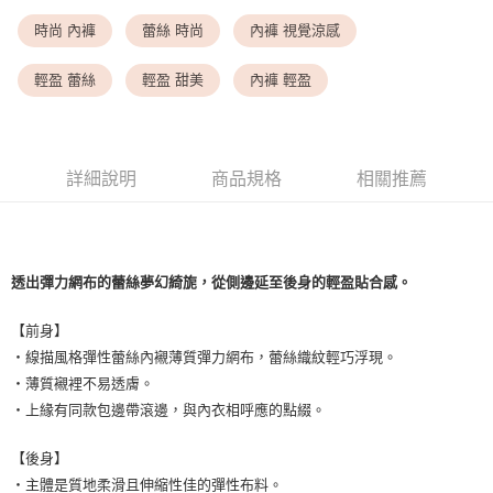
每筆NT$9,999
時尚 內褲
蕾絲 時尚
內褲 視覺涼感
<無合作配送請勿選取>付款後萊爾富取貨
每筆NT$9,999
輕盈 蕾絲
輕盈 甜美
內褲 輕盈
7-11取貨付款
每筆NT$80，滿NT$1,500(含以上)免運費
詳細說明
商品規格
相關推薦
付款後7-11取貨
每筆NT$80，滿NT$1,500(含以上)免運費
黑貓宅配
透出彈力網布的蕾絲夢幻綺旎，從側邊延至後身的輕盈貼合感。
每筆NT$100，滿NT$1,500(含以上)免運費
離島宅配
【前身】
・線描風格彈性蕾絲內襯薄質彈力網布，蕾絲織紋輕巧浮現。
每筆NT$200，滿NT$1,500(含以上)免運費
・薄質襯裡不易透膚。
・上緣有同款包邊帶滾邊，與內衣相呼應的點綴。
【後身】
・主體是質地柔滑且伸縮性佳的彈性布料。