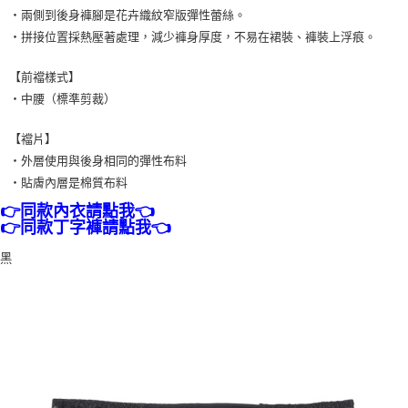
・兩側到後身褲腳是花卉織紋窄版彈性蕾絲。
・拼接位置採熱壓著處理，減少褲身厚度，不易在裙裝、褲裝上浮痕。
【前襠樣式】
・中腰（標準剪裁）
【襠片】
・外層使用與後身相同的彈性布料
・貼膚內層是棉質布料
👉同款內衣請點我👈
👉同款丁字褲請點我👈
黑