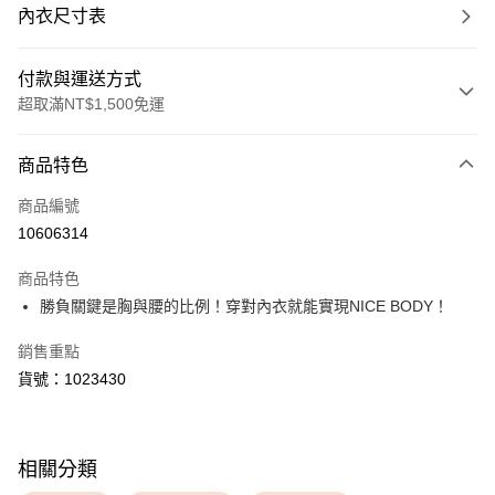
內衣尺寸表
付款與運送方式
超取滿NT$1,500免運
付款方式
商品特色
信用卡一次付款
商品編號
超商取貨付款
10606314
LINE Pay
商品特色
Apple Pay
勝負關鍵是胸與腰的比例！穿對內衣就能實現NICE BODY！
銷售重點
運送方式
貨號：1023430
全家取貨付款
每筆NT$80，滿NT$1,500(含以上)免運費
付款後全家取貨
相關分類
每筆NT$80，滿NT$1,500(含以上)免運費