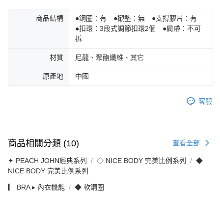
商品結構
●鋼圈：有 ●襯墊：無 ●支撐膠片：有
●扣環：3段式調節扣環2個 ●肩帶：不可
拆
材質
尼龍、聚酯纖維、其它
原產地
中國
客服
商品相關分類 (10)
查看全部
✦ PEACH JOHN經典系列
◇ NICE BODY 完美比例系列
◆
NICE BODY 完美比例系列
▎ BRA ▸ 內衣機能
◆ 軟鋼圈