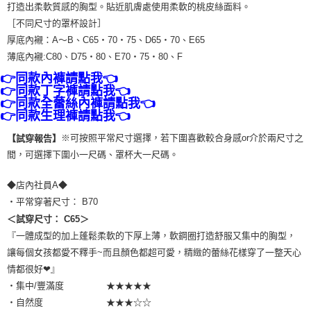
打造出柔軟質感的胸型。貼近肌膚處使用柔軟的桃皮絲面料。
［不同尺寸的罩杯設計］
厚底內襯：A～B、C65・70・75、D65・70、E65
薄底內襯:C80、D75・80、E70・75・80、F
👉同款內褲請點我👈
👉同款丁字褲請點我👈
👉同款全蕾絲內褲請點我👈
👉同款生理褲請點我👈
※可按照平常尺寸選擇，若下圍喜歡較合身感or介於兩尺寸之
【試穿報告】
間，可選擇下圍小一尺碼、罩杯大一尺碼。
◆店內社員A◆
・平常穿著尺寸： B70
＜試穿尺寸： C65＞
『一體成型的加上蓬鬆柔軟的下厚上薄，軟鋼圈打造舒服又集中的胸型，
讓每個女孩都愛不釋手~而且顏色都超可愛，精緻的蕾絲花樣穿了一整天心
情都很好❤』
・集中/豐滿度 ★★★★★
・自然度 ★★★☆☆