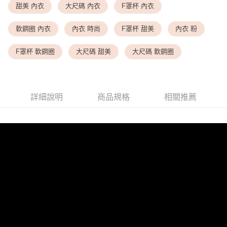
甜美 內衣
大尺碼 內衣
F罩杯 內衣
<無合作配送請勿選取>萊爾富取貨付款
軟鋼圈 內衣
內衣 時尚
F罩杯 甜美
內衣 粉
每筆NT$9,999
<無合作配送請勿選取>付款後萊爾富取貨
F罩杯 軟鋼圈
大尺碼 甜美
大尺碼 軟鋼圈
每筆NT$9,999
7-11取貨付款
每筆NT$80，滿NT$1,500(含以上)免運費
詳細說明
商品規格
相關推薦
付款後7-11取貨
每筆NT$80，滿NT$1,500(含以上)免運費
黑貓宅配
每筆NT$100，滿NT$1,500(含以上)免運費
離島宅配
每筆NT$200，滿NT$1,500(含以上)免運費