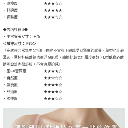
・顯瘦度 ★★★☆☆
・舒適度 ★★★★★
・調整度 ★★★☆☆
◆店內社員B◆
・平常穿著尺寸： F75
＜試穿尺寸： F75＞
『穿起來非常集中又挺!!下圍也不會有明顯感受到緊度的感覺，胸型也比較
渾圓，罩杯杯緣蕾絲也很浮貼肌膚，脇邊比較寬包覆度很好，L型低脊心軟
鋼圈設計也很舒服，不會有壓迫感』
・集中/豐滿度 ★★★★☆
・自然度 ★★☆☆☆
・顯瘦度 ★★★★☆
・舒適度 ★★★★☆
・調整度 ★★★☆☆