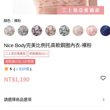
顏色：裸粉
Nice Body完美比例托高軟鋼圈內衣-裸粉
三上悠亞推薦款
熱銷補貨NO.1
超取滿NT$1,500免運
5
(
1
則評價
)
NT$1,190
請選擇商品選項