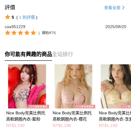
評價
查看全部
5
(
1
則評價
)
caa951229
2025/08/20
|
裸粉/F75
你可能有興趣的商品
全站排行
Nice Body完美比例托
Nice Body完美比例托
Nice Body完美
高軟鋼圈內衣-藍粉
高軟鋼圈內衣-櫻花
高軟鋼圈內衣-含
NT$1,190
NT$1,190
NT$1,190