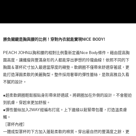
勝負關鍵是胸與腰的比例！穿對內衣就能實現NICE BODY!
PEACH JOHN以胸和腰的相對比例重新定義Nice Body條件。藉由提高胸
圍高度，讓纖瘦與豐滿身形的人都能穿出夢想的玲瓏曲線！依照不同的下
胸圍＆罩杯尺寸加入最適當厚度的襯墊。軟鋼圈不僅帶來舒適穿著感，更
能打造渾圓柔軟的美麗胸型。整件採用奢華的彈性蕾絲，是款高雅且久看
不膩的設計。
●超柔軟鋼圈輕鬆服貼身形帶來舒適感。將鋼圈加在外側的設計，不會壓迫
到肌膚，穿起來更加舒服。
●彈性蕾絲加入2WAY經編布打底。上下邊緣以鬆緊帶包覆，打造溫柔膚
觸。
［罩杯內裡］
一體成型罩杯的下方加入蓬鬆柔軟的棉質。穿出最自然的豐滿度之餘，更