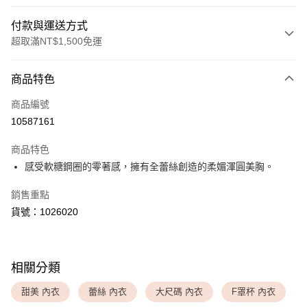
付款與運送方式
超取滿NT$1,500免運
付款方式
商品特色
信用卡一次付款
商品編號
超商取貨付款
10587161
LINE Pay
商品特色
Apple Pay
感受軟糖鋼圈的零著感，擁有全蕾絲創造的柔媚渾圓美胸。
銷售重點
運送方式
貨號：1026020
全家取貨付款
每筆NT$80，滿NT$1,500(含以上)免運費
付款後全家取貨
相關分類
每筆NT$80，滿NT$1,500(含以上)免運費
甜美 內衣
蕾絲 內衣
大尺碼 內衣
F罩杯 內衣