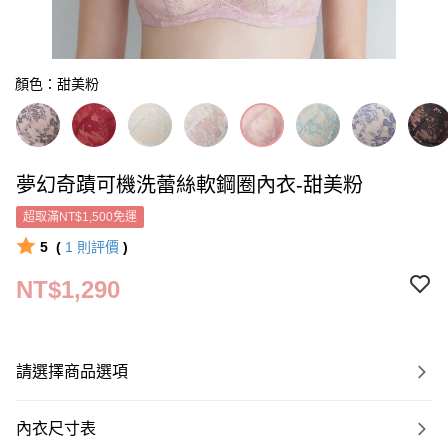
顏色：甜美粉
夢幻奇蹟可機洗蕾絲軟鋼圈內衣-甜美粉
超取滿NT$1,500免運
5
(
1
則評價
)
NT$1,290
請選擇商品選項
內衣尺寸表