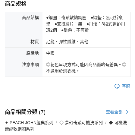
商品規格
商品結構
●鋼圈：奇蹟軟糖鋼圈 ●襯墊：無可拆襯
墊 ●支撐膠片：無 ●扣環：3段式調節扣
環2個 ●肩帶：不可拆
材質
尼龍、彈性纖維、其他
原產地
中國
注意事項
◎花色呈現方式可能因商品而略有差異。◎
不適用於烘衣機。
客服
商品相關分類 (7)
查看全部
✦ PEACH JOHN經典系列
◇ 夢幻奇蹟可機洗系列
◆ 可機洗
蕾絲軟鋼圈系列