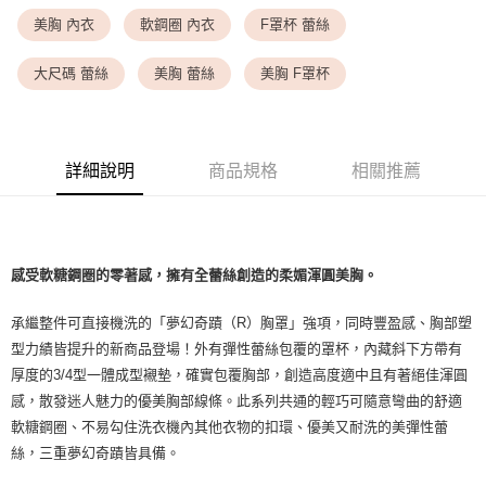
<無合作配送請勿選取>萊爾富取貨付款
美胸 內衣
軟鋼圈 內衣
F罩杯 蕾絲
每筆NT$9,999
<無合作配送請勿選取>付款後萊爾富取貨
大尺碼 蕾絲
美胸 蕾絲
美胸 F罩杯
每筆NT$9,999
7-11取貨付款
每筆NT$80，滿NT$1,500(含以上)免運費
詳細說明
商品規格
相關推薦
付款後7-11取貨
每筆NT$80，滿NT$1,500(含以上)免運費
感受軟糖鋼圈的零著感，擁有全蕾絲創造的柔媚渾圓美胸。
黑貓宅配
每筆NT$100，滿NT$1,500(含以上)免運費
承繼整件可直接機洗的「夢幻奇蹟（R）胸罩」強項，同時豐盈感、胸部塑
離島宅配
型力績皆提升的新商品登場！外有彈性蕾絲包覆的罩杯，內藏斜下方帶有
厚度的3/4型一體成型襯墊，確實包覆胸部，創造高度適中且有著絕佳渾圓
每筆NT$200，滿NT$1,500(含以上)免運費
感，散發迷人魅力的優美胸部線條。此系列共通的輕巧可隨意彎曲的舒適
軟糖鋼圈、不易勾住洗衣機內其他衣物的扣環、優美又耐洗的美彈性蕾
絲，三重夢幻奇蹟皆具備。