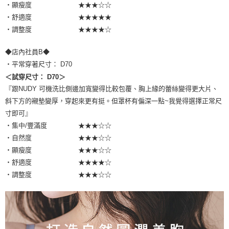
・顯瘦度 ★★★☆☆
・舒適度 ★★★★★
・調整度 ★★★★☆
◆店內社員B◆
・平常穿著尺寸： D70
＜試穿尺寸： D70＞
『跟NUDY 可機洗比側邊加寬變得比較包覆、胸上緣的蕾絲變得更大片、
斜下方的襯墊變厚，穿起來更有挺。但罩杯有偏深一點~我覺得選擇正常尺
寸即可』
・集中/豐滿度 ★★★☆☆
・自然度 ★★★☆☆
・顯瘦度 ★★★☆☆
・舒適度 ★★★★☆
・調整度 ★★★☆☆