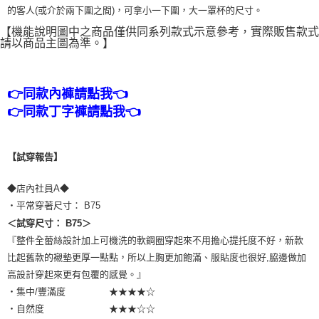
的客人(或介於兩下圍之間)，可拿小一下圍，大一罩杯的尺寸。
【機能說明圖中之商品僅供同系列款式示意參考，實際販售款式
請以商品主圖為準。】
👉同款內褲請點我👈
👉同款丁字褲請點我👈
【試穿報告】
◆店內社員A◆
・平常穿著尺寸： B75
＜試穿尺寸： B75＞
『整件全蕾絲設計加上可機洗的軟鋼圈穿起來不用擔心提托度不好，新款
比起舊款的襯墊更厚一點點，所以上胸更加飽滿、服貼度也很好,脇邊做加
高設計穿起來更有包覆的感覺。』
・集中/豐滿度 ★★★★☆
・自然度 ★★★☆☆