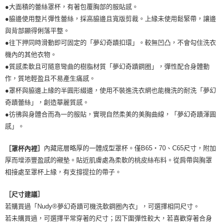
●大面積的蕾絲罩杯，有著包覆胸部的服貼感。
●脇邊使用整片彈性蕾絲，採高脇邊且寬版剪裁。上緣未使用鬆緊帶，讓邊
與背部顯得俐落平整。
●往下押同時滑動即可固定的「夢幻奇蹟扣環」。較無凹凸，不會勾住洗衣
機內的其他衣物。
●質感柔軟且可隨意彎曲的樹脂材質「夢幻奇蹟鋼圈」，彈性配合身體動
作，質地輕盈且不易產生痛感。
●罩杯與脇邊上緣的半圓形綴邊，使用不裝進洗衣網也能機洗的耐洗「夢幻
奇蹟蕾絲」，創造華麗質感。
●彷彿與身體合而為一的服貼，實現自然柔美的美胸曲線，「夢幻奇蹟渾圓
感」。
內藏底層略厚的一體成型罩杯。僅B65・70、C65尺寸，附加
［罩杯內裡］
厚而增添豐盈感的襯墊。貼近肌膚處為柔軟的桃皮絲布料。從肩帶與胸罩
相接處至罩杯上緣，有支撐提拉的帶子。
［尺寸建議］
若購買過「Nudy®夢幻奇蹟可機洗軟鋼圈內衣」，可選擇相同尺寸。
若未購買過，可選擇平常穿著的尺寸；因下圍彈性較大，若喜歡穿著合身