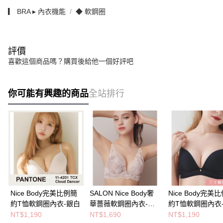
▎ BRA ▸ 內衣機能
◆ 軟鋼圈
評價
喜歡這個商品嗎？購買後給他一個好評吧
你可能有興趣的商品
全站排行
Nice Body完美比例簡
SALON Nice Body奢
Nice Body完美
約T恤軟鋼圈內衣-銀白
華薔薇軟鋼圈內衣-裸
約T恤軟鋼圈內衣
膚
NT$1,190
NT$1,690
NT$1,190