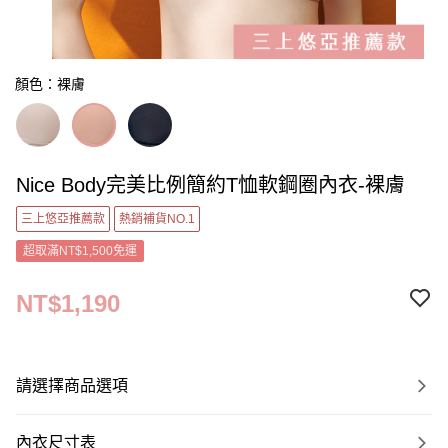
顏色：裸膚
Nice Body完美比例簡約T恤軟鋼圈內衣-裸膚
三上悠亞推薦款
熱銷補貨NO.1
超取滿NT$1,500免運
NT$1,190
請選擇商品選項
內衣尺寸表