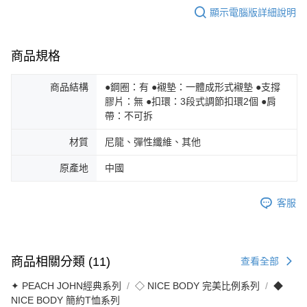
顯示電腦版詳細說明
商品規格
商品結構
●鋼圈：有 ●襯墊：一體成形式襯墊 ●支撐
膠片：無 ●扣環：3段式調節扣環2個 ●肩
帶：不可拆
材質
尼龍、彈性纖維、其他
原產地
中國
客服
商品相關分類 (11)
查看全部
✦ PEACH JOHN經典系列
◇ NICE BODY 完美比例系列
◆
NICE BODY 簡約T恤系列