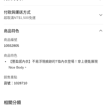
付款與運送方式
超取滿NT$1,500免運
付款方式
商品特色
信用卡一次付款
商品編號
超商取貨付款
10552805
LINE Pay
商品特色
Apple Pay
【豐盈感內衣】不易浮現痕跡的T恤內衣登場！穿上便能展現
Nice Body。
運送方式
銷售重點
全家取貨付款
貨號：1028710
每筆NT$80，滿NT$1,500(含以上)免運費
付款後全家取貨
每筆NT$80，滿NT$1,500(含以上)免運費
相關分類