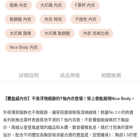
<無合作配送請勿選取>萊爾富取貨付款
甜美 內衣
大尺碼 內衣
F罩杯 內衣
每筆NT$9,999
軟鋼圈 內衣
內衣 時尚
不透色 內衣
<無合作配送請勿選取>付款後萊爾富取貨
每筆NT$9,999
大尺碼 甜美
大尺碼 軟鋼圈
內衣 完美比例
7-11取貨付款
Nice Body 內衣
每筆NT$80，滿NT$1,500(含以上)免運費
付款後7-11取貨
每筆NT$80，滿NT$1,500(含以上)免運費
詳細說明
商品規格
相關推薦
黑貓宅配
每筆NT$100，滿NT$1,500(含以上)免運費
【豐盈感內衣】不易浮現痕跡的T恤內衣登場！穿上便能展現Nice Body。
離島宅配
外搭薄質服飾也不現痕跡，讓穿搭展現俐落滑順線條！銷量No.1※的熱賣
每筆NT$200，滿NT$1,500(含以上)免運費
系列新推出罩杯表面質地平滑的Ｔ恤內衣款。不影響服裝線條的下胸設
計，再綴以垂墜風處理的織品和水鑽，散發優雅氣息。隨尺寸而異的罩杯
設計，配合不同體型為胸部增添最合適的豐盈感，型塑腰身1：胸部1.5的理