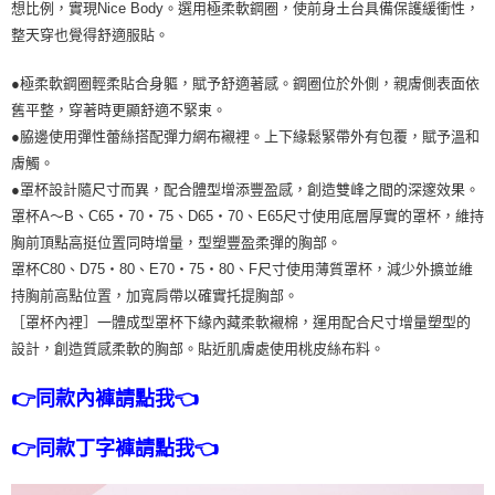
想比例，實現Nice Body。選用極柔軟鋼圈，使前身土台具備保護緩衝性，
整天穿也覺得舒適服貼。
●極柔軟鋼圈輕柔貼合身軀，賦予舒適著感。鋼圈位於外側，親膚側表面依
舊平整，穿著時更顯舒適不緊束。
●脇邊使用彈性蕾絲搭配彈力網布襯裡。上下緣鬆緊帶外有包覆，賦予溫和
膚觸。
●罩杯設計隨尺寸而異，配合體型增添豐盈感，創造雙峰之間的深邃效果。
罩杯A～B、C65・70・75、D65・70、E65尺寸使用底層厚實的罩杯，維持
胸前頂點高挺位置同時增量，型塑豐盈柔彈的胸部。
罩杯C80、D75・80、E70・75・80、F尺寸使用薄質罩杯，減少外擴並維
持胸前高點位置，加寬肩帶以確實托提胸部。
［罩杯內裡］一體成型罩杯下緣內藏柔軟襯棉，運用配合尺寸增量塑型的
設計，創造質感柔軟的胸部。貼近肌膚處使用桃皮絲布料。
👉同款內褲請點我👈
👉同款丁字褲請點我👈