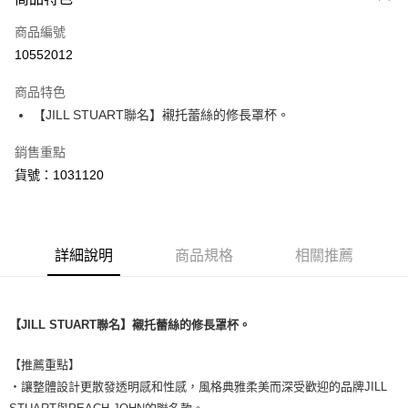
信用卡一次付款
商品編號
超商取貨付款
10552012
LINE Pay
商品特色
Apple Pay
【JILL STUART聯名】襯托蕾絲的修長罩杯。
銷售重點
運送方式
貨號：1031120
全家取貨付款
每筆NT$80，滿NT$1,500(含以上)免運費
付款後全家取貨
詳細說明
商品規格
相關推薦
每筆NT$80，滿NT$1,500(含以上)免運費
<無合作配送請勿選取>萊爾富取貨付款
【JILL STUART聯名】襯托蕾絲的修長罩杯。
每筆NT$9,999
<無合作配送請勿選取>付款後萊爾富取貨
【推薦重點】
每筆NT$9,999
・讓整體設計更散發透明感和性感，風格典雅柔美而深受歡迎的品牌JILL