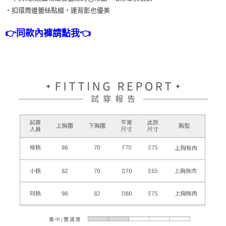
・扣環周邊蕾絲點綴，連背影也優美
👉同款內褲請點我👈