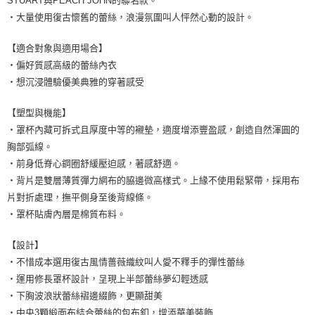
STUART與PEACH JOHN的聯名款。
7-11取貨付款
・大量使用復古懷舊的蕾絲，浪漫氛圍叫人怦然心動的設計。
每筆NT$80，滿NT$1,500(含以上)免運費
【適合對象與適用場合】
付款後7-11取貨
・偏好質感高級的蕾絲內衣
每筆NT$80，滿NT$1,500(含以上)免運費
・想沉浸體驗優美典雅的穿著感受
黑貓宅配
【塑型與機能】
每筆NT$100，滿NT$1,500(含以上)免運費
・罩杯內藏可拆式且厚度中等的襯墊，適度增添豐盈感，創造自然渾圓的
離島宅配
胸部弧線。
每筆NT$200，滿NT$1,500(含以上)免運費
・前身低脊心鋼圈舒緩壓迫感，著感舒適。
・背片是雙層薄質彈力網布的脇邊微高樣式。上緣不使用鬆緊帶，採用布
片對折處理，撫平側身至後背線條。
・罩杯貼膚內層是棉質布料。
【設計】
・不惜成本選用復古風情薔薇織紋叫人愛不釋手的彈性蕾絲
・運用修長罩杯設計，呈現上半部蕾絲夢幻輕透感
・下胸波浪狀蕾絲褶邊綴飾，更顯甜美
・中央3顆緞面布結合蕾絲的包布釦，增添華美裝飾