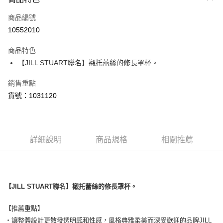
信用卡一次付款
商品編號
超商取貨付款
10552010
LINE Pay
商品特色
Apple Pay
【JILL STUART聯名】襯托蕾絲的修長罩杯。
銷售重點
運送方式
貨號：1031120
全家取貨付款
每筆NT$80，滿NT$1,500(含以上)免運費
付款後全家取貨
詳細說明
商品規格
相關推薦
每筆NT$80，滿NT$1,500(含以上)免運費
<無合作配送請勿選取>萊爾富取貨付款
每筆NT$9,999
【JILL STUART聯名】襯托蕾絲的修長罩杯。
<無合作配送請勿選取>付款後萊爾富取貨
【推薦重點】
每筆NT$9,999
・讓整體設計更散發透明感和性感，風格典雅柔美而深受歡迎的品牌JILL