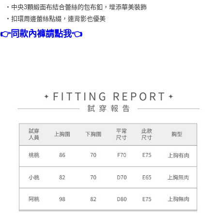
・中央3顆緞面布結合蕾絲的包布釦，增添華美裝飾
・扣環周邊蕾絲點綴，連背影也優美
👉同款內褲請點我👈