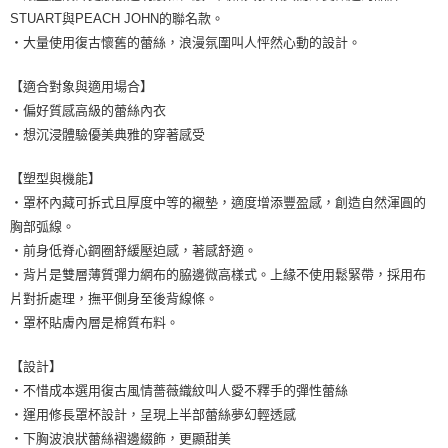
7-11取貨付款
STUART與PEACH JOHN的聯名款。
每筆NT$80，滿NT$1,500(含以上)免運費
・大量使用復古懷舊的蕾絲，浪漫氛圍叫人怦然心動的設計。
付款後7-11取貨
【適合對象與適用場合】
每筆NT$80，滿NT$1,500(含以上)免運費
・偏好質感高級的蕾絲內衣
・想沉浸體驗優美典雅的穿著感受
黑貓宅配
每筆NT$100，滿NT$1,500(含以上)免運費
【塑型與機能】
・罩杯內藏可拆式且厚度中等的襯墊，適度增添豐盈感，創造自然渾圓的
離島宅配
胸部弧線。
每筆NT$200，滿NT$1,500(含以上)免運費
・前身低脊心鋼圈舒緩壓迫感，著感舒適。
・背片是雙層薄質彈力網布的脇邊微高樣式。上緣不使用鬆緊帶，採用布
片對折處理，撫平側身至後背線條。
・罩杯貼膚內層是棉質布料。
【設計】
・不惜成本選用復古風情薔薇織紋叫人愛不釋手的彈性蕾絲
・運用修長罩杯設計，呈現上半部蕾絲夢幻輕透感
・下胸波浪狀蕾絲褶邊綴飾，更顯甜美