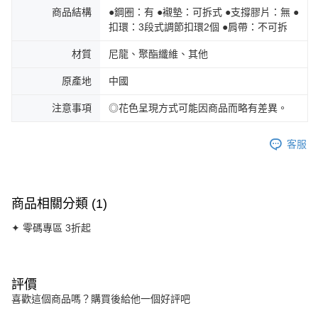
商品結構
●鋼圈：有 ●襯墊：可拆式 ●支撐膠片：無 ●
扣環：3段式調節扣環2個 ●肩帶：不可拆
材質
尼龍、聚酯纖維、其他
原產地
中國
注意事項
◎花色呈現方式可能因商品而略有差異。
客服
商品相關分類 (1)
✦ 零碼專區 3折起
評價
喜歡這個商品嗎？購買後給他一個好評吧