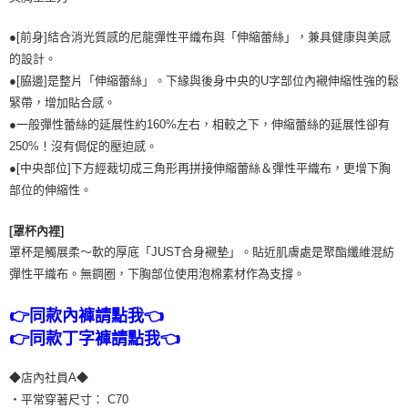
●[前身]結合消光質感的尼龍彈性平織布與「伸縮蕾絲」，兼具健康與美感
的設計。
●[脇邊]是整片「伸縮蕾絲」。下緣與後身中央的U字部位內襯伸縮性強的鬆
緊帶，增加貼合感。
●一般彈性蕾絲的延展性約160%左右，相較之下，伸縮蕾絲的延展性卻有
250%！沒有侷促的壓迫感。
●[中央部位]下方經裁切成三角形再拼接伸縮蕾絲＆彈性平織布，更增下胸
部位的伸縮性。
[罩杯內裡]
罩杯是觸展柔～軟的厚底「JUST合身襯墊」。貼近肌膚處是聚酯纖維混紡
彈性平織布。無鋼圈，下胸部位使用泡棉素材作為支撐。
👉同款內褲請點我👈
👉同款丁字褲請點我👈
◆店內社員A◆
・平常穿著尺寸： C70