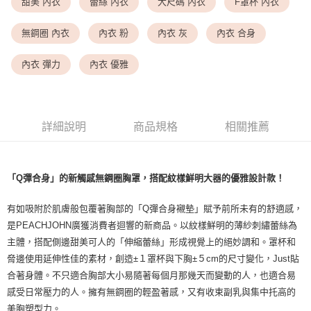
<無合作配送請勿選取>萊爾富取貨付款
甜美 內衣
蕾絲 內衣
大尺碼 內衣
F罩杯 內衣
每筆NT$9,999
無鋼圈 內衣
內衣 粉
內衣 灰
內衣 合身
<無合作配送請勿選取>付款後萊爾富取貨
每筆NT$9,999
內衣 彈力
內衣 優雅
7-11取貨付款
每筆NT$80，滿NT$1,500(含以上)免運費
詳細說明
商品規格
相關推薦
付款後7-11取貨
每筆NT$80，滿NT$1,500(含以上)免運費
黑貓宅配
「Q彈合身」的新觸感無鋼圈胸罩，搭配紋樣鮮明大器的優雅設計款！
每筆NT$100，滿NT$1,500(含以上)免運費
有如吸附於肌膚般包覆著胸部的「Q彈合身襯墊」賦予前所未有的舒適感，
離島宅配
是PEACHJOHN廣獲消費者迴響的新商品。以紋樣鮮明的薄紗刺繡蕾絲為
每筆NT$200，滿NT$1,500(含以上)免運費
主體，搭配側邊甜美可人的「伸縮蕾絲」形成視覺上的絕妙調和。罩杯和
脅邊使用延伸性佳的素材，創造±１罩杯與下胸±５cm的尺寸變化，Just貼
合著身體。不只適合胸部大小易隨著每個月那幾天而變動的人，也適合易
感受日常壓力的人。擁有無鋼圈的輕盈著感，又有收束副乳與集中托高的
美胸塑型力。