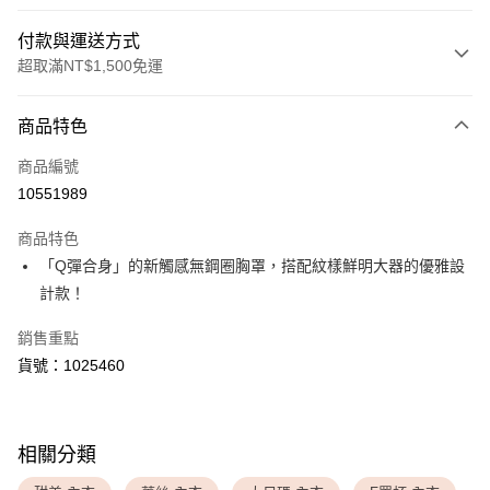
付款與運送方式
超取滿NT$1,500免運
付款方式
商品特色
信用卡一次付款
商品編號
超商取貨付款
10551989
LINE Pay
商品特色
Apple Pay
「Q彈合身」的新觸感無鋼圈胸罩，搭配紋樣鮮明大器的優雅設
計款！
運送方式
銷售重點
全家取貨付款
貨號：1025460
每筆NT$80，滿NT$1,500(含以上)免運費
付款後全家取貨
每筆NT$80，滿NT$1,500(含以上)免運費
相關分類