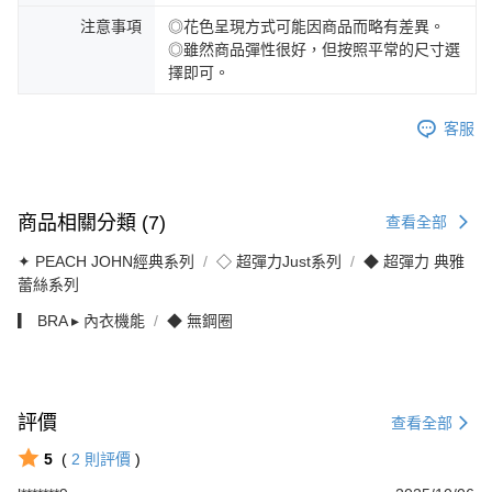
注意事項
◎花色呈現方式可能因商品而略有差異。
◎雖然商品彈性很好，但按照平常的尺寸選
擇即可。
客服
商品相關分類 (7)
查看全部
✦ PEACH JOHN經典系列
◇ 超彈力Just系列
◆ 超彈力 典雅
蕾絲系列
▎ BRA ▸ 內衣機能
◆ 無鋼圈
評價
查看全部
5
(
2
則評價
)