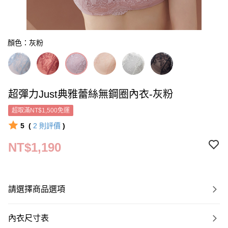
顏色：灰粉
超彈力Just典雅蕾絲無鋼圈內衣-灰粉
超取滿NT$1,500免運
5
(
2
則評價
)
NT$1,190
請選擇商品選項
內衣尺寸表