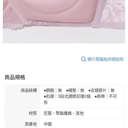
顯示電腦版詳細說明
商品規格
商品結構
●鋼圈：無 ●襯墊：無 ●支撐膠片：無
●扣環：3段式調節扣環2個 ●肩帶：不可
拆
材質
尼龍、聚酯纖維、其他
原產地
中國