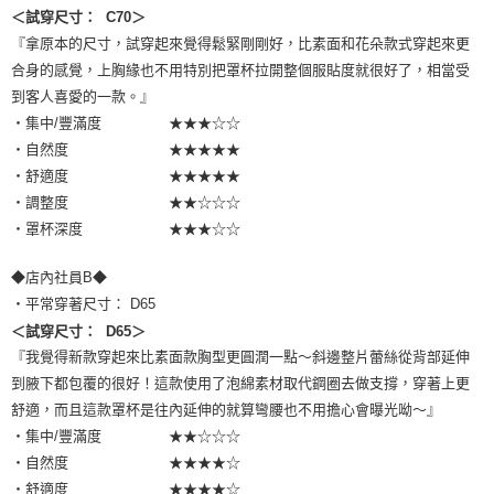
＜試穿尺寸： C70＞
『拿原本的尺寸，試穿起來覺得鬆緊剛剛好，比素面和花朵款式穿起來更
合身的感覺，上胸緣也不用特別把罩杯拉開整個服貼度就很好了，相當受
到客人喜愛的一款。』
・集中/豐滿度 ★★★☆☆
・自然度 ★★★★★
・舒適度 ★★★★★
・調整度 ★★☆☆☆
・罩杯深度 ★★★☆☆
◆店內社員B◆
・平常穿著尺寸： D65
＜試穿尺寸： D65＞
『我覺得新款穿起來比素面款胸型更圓潤一點～斜邊整片蕾絲從背部延伸
到腋下都包覆的很好！這款使用了泡綿素材取代鋼圈去做支撐，穿著上更
舒適，而且這款罩杯是往內延伸的就算彎腰也不用擔心會曝光呦～』
・集中/豐滿度 ★★☆☆☆
・自然度 ★★★★☆
・舒適度 ★★★★☆