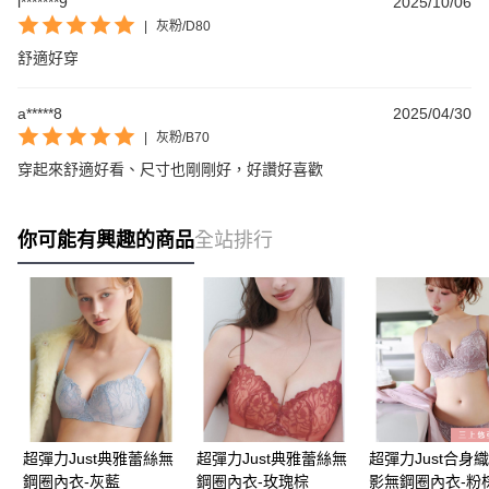
l*******9
2025/10/06
|
灰粉/D80
舒適好穿
a*****8
2025/04/30
|
灰粉/B70
穿起來舒適好看、尺寸也剛剛好，好讚好喜歡
你可能有興趣的商品
全站排行
超彈力Just典雅蕾絲無
超彈力Just典雅蕾絲無
超彈力Just合身
鋼圈內衣-灰藍
鋼圈內衣-玫瑰棕
影無鋼圈內衣-粉