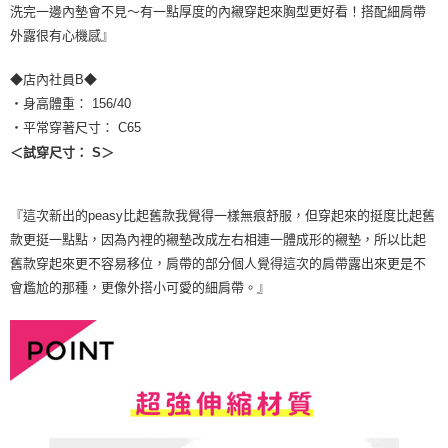
洗完一邊內墊會不見～有一點厚度的內襯穿起來胸型更好看！搭配細肩帶
外露很有心機感』
◆店內社員B◆
・身高體重： 156/40
・平常穿著尺寸： C65
＜試穿尺寸： S＞
『這次新出的peasy比起舊款我覺得一樣無痕舒服，但穿起來的挺度比起舊
款更挺一點點，因為內裡的襯墊改成左右相連一體成形的襯墊，所以比起
舊款穿起來更不容易移位，肩帶的部分個人覺得這次的肩帶露出來更是不
會尷尬的那種，更像外搭小可愛的細肩帶。』