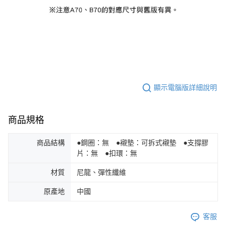
顯示電腦版詳細說明
商品規格
商品結構
●鋼圈：無 ●襯墊：可拆式襯墊 ●支撐膠
片：無 ●扣環：無
材質
尼龍、彈性纖維
原產地
中國
客服