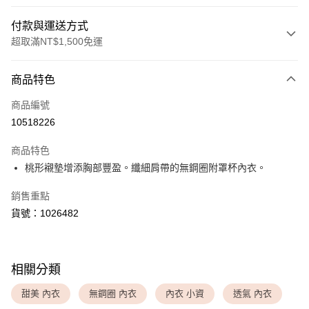
付款與運送方式
超取滿NT$1,500免運
付款方式
商品特色
信用卡一次付款
商品編號
超商取貨付款
10518226
LINE Pay
商品特色
Apple Pay
桃形襯墊增添胸部豐盈。纖細肩帶的無鋼圈附罩杯內衣。
銷售重點
運送方式
貨號：1026482
全家取貨付款
每筆NT$80，滿NT$1,500(含以上)免運費
付款後全家取貨
相關分類
每筆NT$80，滿NT$1,500(含以上)免運費
甜美 內衣
無鋼圈 內衣
內衣 小資
透氣 內衣