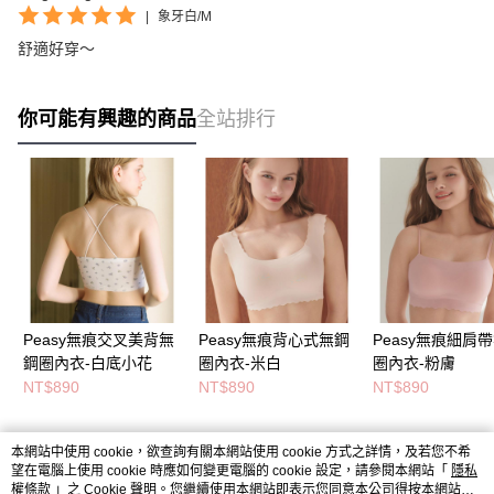
|
象牙白/M
舒適好穿～
你可能有興趣的商品
全站排行
Peasy無痕交叉美背無
Peasy無痕背心式無鋼
Peasy無痕細肩
鋼圈內衣-白底小花
圈內衣-米白
圈內衣-粉膚
NT$890
NT$890
NT$890
本網站中使用 cookie，欲查詢有關本網站使用 cookie 方式之詳情，及若您不希
熱門標籤
望在電腦上使用 cookie 時應如何變更電腦的 cookie 設定，請參閱本網站「
隱私
權條款
」之 Cookie 聲明。您繼續使用本網站即表示您同意本公司得按本網站使