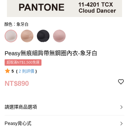
顏色：象牙白
Peasy無痕細肩帶無鋼圈內衣-象牙白
超取滿NT$1,500免運
5
(
2
則評價
)
NT$890
請選擇商品選項
Peasy背心式