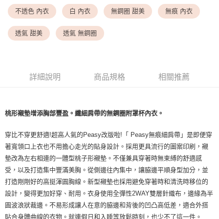
<無合作配送請勿選取>萊爾富取貨付款
不透色 內衣
白 內衣
無鋼圈 甜美
無痕 內衣
每筆NT$9,999
<無合作配送請勿選取>付款後萊爾富取貨
透氣 甜美
透氣 無鋼圈
每筆NT$9,999
7-11取貨付款
每筆NT$80，滿NT$1,500(含以上)免運費
詳細說明
商品規格
相關推薦
付款後7-11取貨
每筆NT$80，滿NT$1,500(含以上)免運費
桃形襯墊增添胸部豐盈。纖細肩帶的無鋼圈附罩杯內衣。
黑貓宅配
穿比不穿更舒適!超高人氣的Peasy改版啦!「 Peasy無痕細肩帶」是即便穿
每筆NT$100，滿NT$1,500(含以上)免運費
著寬領口上衣也不用擔心走光的貼身設計。採用更具流行的圖案印刷，襯
離島宅配
墊改為左右相連的一體型桃子形襯墊。不僅兼具穿著時無束縛的舒適感
每筆NT$200，滿NT$1,500(含以上)免運費
受，以及打造集中豐滿美胸。從側邊往內集中，讓脇邊平順身型加分，並
打造剛剛好的高挺渾圓胸線。新型襯墊也採用避免穿著時和清洗時移位的
設計，變得更加好穿、耐用。衣身使用全彈性2WAY雙層針織布，邊緣為半
圓波浪狀裁邊。不易形成讓人在意的脇邊和背後的凹凸高低差，適合外搭
貼合身體曲線的衣物。就連假日和入睡等放鬆時刻，也少不了這一件。