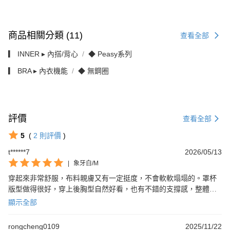
商品相關分類 (11)
查看全部
▎ INNER ▸ 內搭/背心
◆ Peasy系列
▎ BRA ▸ 內衣機能
◆ 無鋼圈
評價
查看全部
5
(
2
則評價
)
t******7
2026/05/13
|
象牙白/M
穿起來非常舒服，布料親膚又有一定挺度，不會軟軟塌塌的。罩杯
版型做得很好，穿上後胸型自然好看，也有不錯的支撐感，整體質
感比預期更好。細節和版型都很用心，日常穿著很舒服又有安全
顯示全部
感，會想再回購其他顏色！
rongcheng0109
2025/11/22