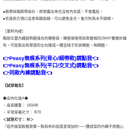
●肩帶採細肩帶設計，即使露出來也沒有內衣感，不會尷尬。
●衣身前方領口呈柔和圓弧線，可以避免走光。後方則為水平線條。
［罩杯內裡］
胸部位置內藏經熱壓接合的襯墊袋，襯墊袋使用與表層相同2WAY雙層針織
布。可從取出有厚度的左右連成一體呈桃子形狀襯墊。無鋼圈。
👉Peasy無痕系列(背心/細帶款)請點我👈
👉Peasy無痕系列(平口/交叉式)請點我👈
👉同款內褲請點我👈
【試穿報告】
◆店內社員A◆
・身高體重： 160/48
・平常穿著尺寸： B70
＜試穿尺寸： M＞
『這件版型較舊款緊ㄧ點但布料挺度是增加的～一體成型的內襯不用擔心