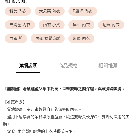
相關分類
<無合作配送請勿選取>萊爾富取貨付款
甜美 內衣
大尺碼 內衣
F罩杯 內衣
每筆NT$9,999
無鋼圈 內衣
內衣 小資
集中 內衣
透氣 內衣
<無合作配送請勿選取>付款後萊爾富取貨
每筆NT$9,999
內衣 藍
內衣 視覺涼感
無痕 內衣
7-11取貨付款
每筆NT$80，滿NT$1,500(含以上)免運費
詳細說明
商品規格
相關推薦
付款後7-11取貨
每筆NT$80，滿NT$1,500(含以上)免運費
黑貓宅配
【無鋼圈】著感輕盈又集中托高，型塑雙峰之間深邃，柔軟彈潤美胸。
每筆NT$100，滿NT$1,500(含以上)免運費
【推薦重點】
離島宅配
・質地輕盈，穿起來輕鬆自在的無鋼圈內衣。
每筆NT$200，滿NT$1,500(含以上)免運費
・運用下層厚實的罩杯增添豐盈感，創造雙峰柔軟彈潤和雙峰間深邃的美
胸。
・穿著T恤等質料輕薄的上衣時優美有型。