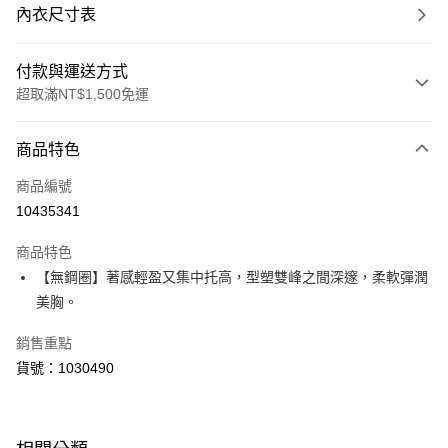
內衣尺寸表
付款與運送方式
超取滿NT$1,500免運
付款方式
商品特色
信用卡一次付款
商品編號
超商取貨付款
10435341
LINE Pay
商品特色
Apple Pay
【無鋼圈】著感輕盈又集中托高，型塑雙峰之間深邃，柔軟彈潤
美胸。
運送方式
銷售重點
全家取貨付款
貨號：1030490
每筆NT$80，滿NT$1,500(含以上)免運費
付款後全家取貨
每筆NT$80，滿NT$1,500(含以上)免運費