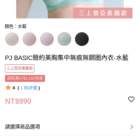
顏色：水藍
PJ BASIC簡約美胸集中無痕無鋼圈內衣-水藍
三上悠亞推薦款
超取滿NT$1,500免運
4
(
1
則評價
)
NT$990
請選擇商品選項