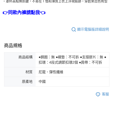
・罩杯高點無抓皺，不易在Ｔ恤和薄質上衣上浮現痕跡，穿起來出色有型
👉同款內褲請點我👈
顯示電腦版詳細說明
商品規格
商品結構
●鋼圈：無 ●襯墊：不可拆 ●支撐膠片：無 ●
扣環：4段式調節扣環2個 ●肩帶：不可拆
材質
尼龍、彈性纖維
原產地
中國
客服