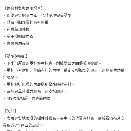
【適合對象與適用場合】
・即便是無鋼圈內衣，也想呈現完美塑型
・想讓小胸部看起來有份量
・在意胸部外擴
・穿不慣鋼圈內衣
・喜歡簡約設計
【塑型與機能】
・下半部厚實的罩杯集中托高，創造雙峰之間優美深邃感。
・罩杯下方附加非伸縮布料的內裡，穩定支撐胸部的設計，無鋼圈依然穩
定服貼。
・罩杯貼近肌膚的內層選用聚酯纖維布料。
・背片是單片彈力網布，無支撐膠片。
・4段調節扣環，適穿範圍廣。
【設計】
・表層是質地柔滑的彈性針織布。靠中心的位置有抓皺，形成看似布片交
疊形成V字領口的設計。