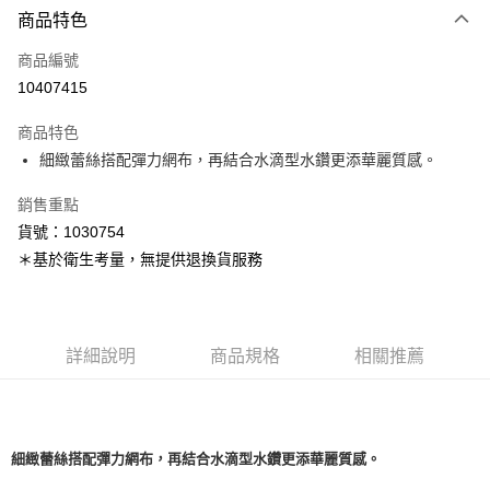
商品特色
信用卡一次付款
商品編號
超商取貨付款
10407415
LINE Pay
商品特色
Apple Pay
細緻蕾絲搭配彈力網布，再結合水滴型水鑽更添華麗質感。
銷售重點
運送方式
貨號：1030754
全家取貨付款
＊基於衛生考量，無提供退換貨服務
每筆NT$80，滿NT$1,500(含以上)免運費
付款後全家取貨
每筆NT$80，滿NT$1,500(含以上)免運費
詳細說明
商品規格
相關推薦
<無合作配送請勿選取>萊爾富取貨付款
每筆NT$9,999
<無合作配送請勿選取>付款後萊爾富取貨
細緻蕾絲搭配彈力網布，再結合水滴型水鑽更添華麗質感。
每筆NT$9,999