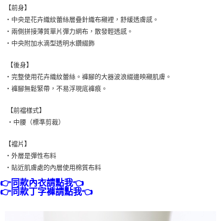
【前身】
7-11取貨付款
・中央是花卉織紋蕾絲層疊針織布襯裡，舒緩透膚感。
每筆NT$80，滿NT$1,500(含以上)免運費
・兩側拼接薄質單片彈力網布，散發輕透感。
・中央附加水滴型透明水鑽綴飾
付款後7-11取貨
每筆NT$80，滿NT$1,500(含以上)免運費
【後身】
・完整使用花卉織紋蕾絲。褲腳的大器波浪綴邊映襯肌膚。
黑貓宅配
・褲腳無鬆緊帶，不易浮現底褲痕。
每筆NT$100，滿NT$1,500(含以上)免運費
離島宅配
【前襠樣式】
・中腰（標準剪裁）
每筆NT$200，滿NT$1,500(含以上)免運費
【襠片】
・外層是彈性布料
・貼近肌膚處的內層使用棉質布料
👉同款內衣請點我👈
👉同款丁字褲請點我👈