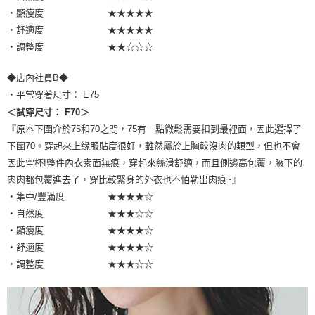
・顯瘦度 ★★★★★
・舒適度 ★★★★★
・調整度 ★★☆☆☆
◆店內社員B◆
・平常穿著尺寸： E75
＜試穿尺寸： F70＞
『原本下圍介於75和70之間，75有一點微鬆需要扣到最裡面，因此選擇了
下圍70。穿起來上緣服貼度很好，雖然屬於上胸較沒肉的類型，但也不會
因此空杯!整件內衣素面無痕，穿起來絲滑舒適，而且側邊高包覆，腋下的
肉肉都包覆進去了，穿比較緊身的外衣也不怕勒出肉痕~』
・集中/豐滿度 ★★★★☆
・自然度 ★★★☆☆
・顯瘦度 ★★★★☆
・舒適度 ★★★★☆
・調整度 ★★★☆☆