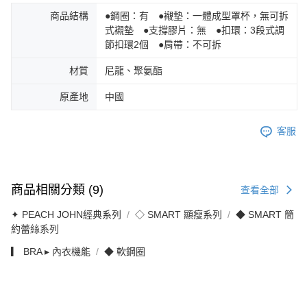
商品結構
●鋼圈：有 ●襯墊：一體成型罩杯，無可拆
式襯墊 ●支撐膠片：無 ●扣環：3段式調
節扣環2個 ●肩帶：不可拆
材質
尼龍、聚氨酯
原產地
中國
客服
商品相關分類 (9)
查看全部
✦ PEACH JOHN經典系列
◇ SMART 顯瘦系列
◆ SMART 簡
約蕾絲系列
▎ BRA ▸ 內衣機能
◆ 軟鋼圈