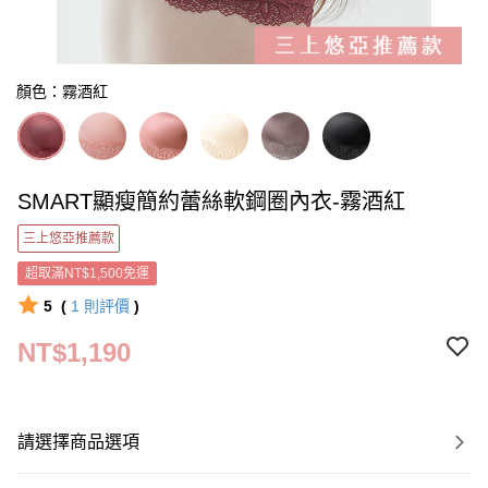
顏色：霧酒紅
SMART顯瘦簡約蕾絲軟鋼圈內衣-霧酒紅
三上悠亞推薦款
超取滿NT$1,500免運
5
(
1
則評價
)
NT$1,190
請選擇商品選項