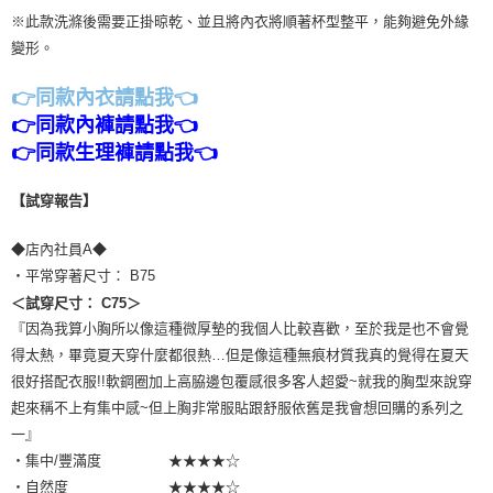
※此款洗滌後需要正掛晾乾、並且將內衣將順著杯型整平，能夠避免外緣
變形。
👉同款內衣請點我👈
👉同款內褲請點我👈
👉同款生理褲請點我👈
【試穿報告】
◆店內社員A◆
・平常穿著尺寸： B75
＜試穿尺寸： C75＞
『因為我算小胸所以像這種微厚墊的我個人比較喜歡，至於我是也不會覺
得太熱，畢竟夏天穿什麼都很熱…但是像這種無痕材質我真的覺得在夏天
很好搭配衣服!!軟鋼圈加上高脇邊包覆感很多客人超愛~就我的胸型來說穿
起來稱不上有集中感~但上胸非常服貼跟舒服依舊是我會想回購的系列之
一』
・集中/豐滿度 ★★★★☆
・自然度 ★★★★☆