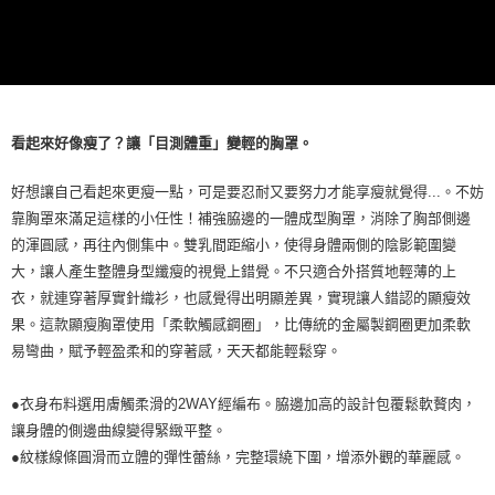
看起來好像瘦了？讓「目測體重」變輕的胸罩。
好想讓自己看起來更瘦一點，可是要忍耐又要努力才能享瘦就覺得...。不妨
靠胸罩來滿足這樣的小任性！補強脇邊的一體成型胸罩，消除了胸部側邊
的渾圓感，再往內側集中。雙乳間距縮小，使得身體兩側的陰影範圍變
大，讓人產生整體身型纖瘦的視覺上錯覺。不只適合外搭質地輕薄的上
衣，就連穿著厚實針織衫，也感覺得出明顯差異，實現讓人錯認的顯瘦效
果。這款顯瘦胸罩使用「柔軟觸感鋼圈」，比傳統的金屬製鋼圈更加柔軟
易彎曲，賦予輕盈柔和的穿著感，天天都能輕鬆穿。
●衣身布料選用膚觸柔滑的2WAY經編布。脇邊加高的設計包覆鬆軟贅肉，
讓身體的側邊曲線變得緊緻平整。
●紋樣線條圓滑而立體的彈性蕾絲，完整環繞下圍，增添外觀的華麗感。