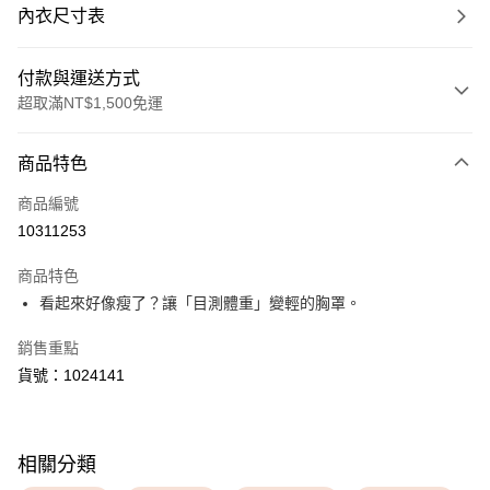
內衣尺寸表
付款與運送方式
超取滿NT$1,500免運
付款方式
商品特色
信用卡一次付款
商品編號
超商取貨付款
10311253
LINE Pay
商品特色
Apple Pay
看起來好像瘦了？讓「目測體重」變輕的胸罩。
銷售重點
運送方式
貨號：1024141
全家取貨付款
每筆NT$80，滿NT$1,500(含以上)免運費
付款後全家取貨
相關分類
每筆NT$80，滿NT$1,500(含以上)免運費