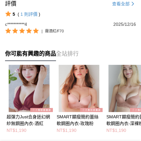
評價
查看全部
5
(
1
則評價
)
c***********4
2025/12/16
|
霧酒紅/F70
你可能有興趣的商品
全站排行
超彈力Just合身迷幻網
SMART顯瘦簡約蕾絲
SMART顯瘦簡約
紗無鋼圈內衣-酒紅
軟鋼圈內衣-玫瑰粉
軟鋼圈內衣-深裸
NT$1,190
NT$1,190
NT$1,190