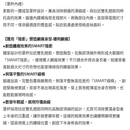
〔罩杯內裡〕
柔軟的一體成型罩杯設計，兼具消除側邊的渾圓感，與拉近雙乳間距同時
托高的效果。脇邊內藏補強用支撐膠片，將胸部往內推。底部厚度隨尺寸
而不同，增添最適度的豐盈感。貼近肌膚處使用桃皮絲面料。
【運用「陰影」塑造顯瘦身型-聰明顯瘦】
●創造纖瘦效果的SMART陰影
獨家設計的罩杯拉近雙乳間距，塑造胸型，在胸部頂端外側形成大範圍的
「SMART陰影」，展現驚人顯瘦效果！不只適合外搭合身衣著，就連穿著
寬鬆過大尺寸的衣物也能發揮絕佳的顯瘦效果。
●俐落平整的SMART線條
脇邊加高，完整包覆兩腋贅肉，俐落平整無高低差的「SMART線條」，創
造緊緻視覺感。背部不易出現高低落差，穿上質地輕薄或合身衣物時，也
能輕鬆展現時尚感。
●散發年輕感，展現玲瓏曲線
罩杯採用拉近雙乳間距同時托高胸部頂端的設計，尤其可消除豐滿身型者
上半身的沉重感，讓外貌更顯年輕。這樣的相乘效果也讓腰際顯得更纖
細，提高視覺上的腰線位置，創造下半身修長的效果。