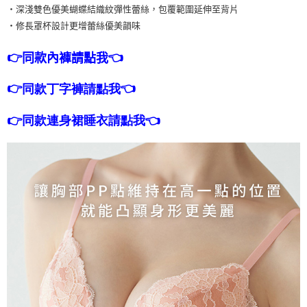
・深淺雙色優美蝴蝶結織紋彈性蕾絲，包覆範圍延伸至背片
・修長罩杯設計更增蕾絲優美韻味
👉
👈
同款內褲請點我
👉
👈
同款丁字褲請點我
👉同款連身裙睡衣請點我👈