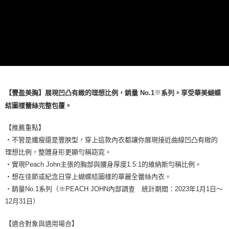
※
【豐盈美胸】展現凹凸有緻的理想比例，銷量 No.1
系列。享受華美蝴蝶
結圖樣蕾絲完整包覆。
【推薦重點】
・不管是纖瘦還是豐腴型，穿上這款內衣都讓你展現接近曲線凹凸有緻的
理想比例，整體身形更顯勻稱窈窕。
・實現Peach John主張的胸部與腰身厚度1.5:1的維納斯勻稱比例。
・想在佳節或紀念日穿上蝴蝶結圖樣的華麗全蕾絲內衣。
・銷量No.1系列（※PEACH JOHN內部調查 統計期間：2023年1月1日～
12月31日）
【適合對象與適用場合】