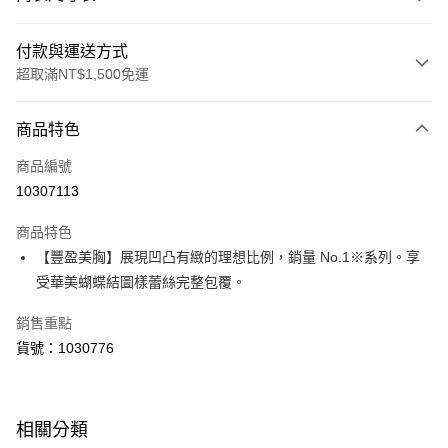
付款與運送方式
超取滿NT$1,500免運
付款方式
商品特色
信用卡一次付款
商品編號
超商取貨付款
10307113
LINE Pay
商品特色
Apple Pay
【豐盈美胸】展現凹凸有緻的理想比例，銷量 No.1※系列。享
受華美蝴蝶結圖樣蕾絲完整包覆。
運送方式
銷售重點
全家取貨付款
貨號：1030776
每筆NT$80，滿NT$1,500(含以上)免運費
付款後全家取貨
每筆NT$80，滿NT$1,500(含以上)免運費
相關分類