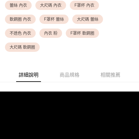
<無合作配送請勿選取>萊爾富取貨付款
蕾絲 內衣
大尺碼 內衣
F罩杯 內衣
每筆NT$9,999
軟鋼圈 內衣
F罩杯 蕾絲
大尺碼 蕾絲
<無合作配送請勿選取>付款後萊爾富取貨
每筆NT$9,999
不透色 內衣
內衣 粉
F罩杯 軟鋼圈
7-11取貨付款
大尺碼 軟鋼圈
每筆NT$80，滿NT$1,500(含以上)免運費
付款後7-11取貨
每筆NT$80，滿NT$1,500(含以上)免運費
詳細說明
商品規格
相關推薦
黑貓宅配
每筆NT$100，滿NT$1,500(含以上)免運費
離島宅配
每筆NT$200，滿NT$1,500(含以上)免運費