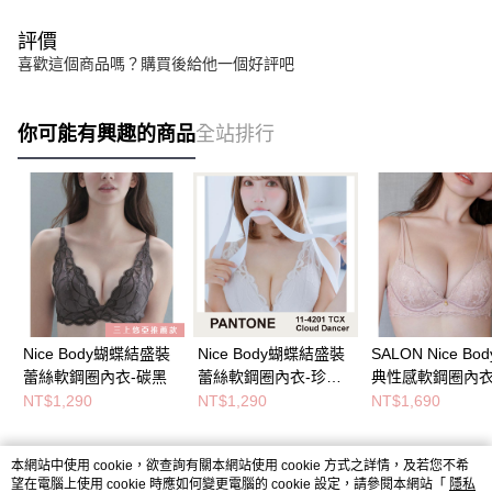
評價
喜歡這個商品嗎？購買後給他一個好評吧
你可能有興趣的商品
全站排行
Nice Body蝴蝶結盛裝
Nice Body蝴蝶結盛裝
SALON Nice Bo
蕾絲軟鋼圈內衣-碳黑
蕾絲軟鋼圈內衣-珍珠
典性感軟鋼圈內衣
白
紅
NT$1,290
NT$1,290
NT$1,690
本網站中使用 cookie，欲查詢有關本網站使用 cookie 方式之詳情，及若您不希
熱門標籤
望在電腦上使用 cookie 時應如何變更電腦的 cookie 設定，請參閱本網站「
隱私