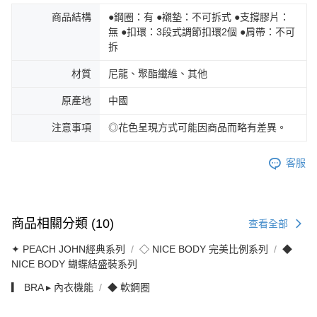
商品結構
●鋼圈：有 ●襯墊：不可拆式 ●支撐膠片：
無 ●扣環：3段式調節扣環2個 ●肩帶：不可
拆
材質
尼龍、聚酯纖維、其他
原產地
中國
注意事項
◎花色呈現方式可能因商品而略有差異。
客服
商品相關分類 (10)
查看全部
✦ PEACH JOHN經典系列
◇ NICE BODY 完美比例系列
◆
NICE BODY 蝴蝶結盛裝系列
▎ BRA ▸ 內衣機能
◆ 軟鋼圈