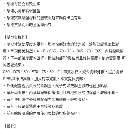
・想擁有凹凸有致曲線
・想讓小胸部看似豐盈
・想讓突顯身體線條的服裝穿起來顯得出色有型
・想穿質感別緻的全蕾絲內衣
【塑型與機能】
・隨尺寸調整厚度的罩杯，增添恰到好處的豐盈感，讓胸部感覺柔軟澎
彈，呈現優美胸型。A、B、C65・70・75、 D65・70、E65：內藏鬆軟棉
裡，下半部帶厚度的罩杯。提拉胸部PP點位置且維持高度，創造豐盈度UP
的視覺效果。
C80、D75・80、E70・75・80、F：薄質罩杯。減少胸部外擴，提拉胸部
PP點且維持高度。加大肩帶寬度，確實提拉胸部。
・外側配置極度柔軟的軟鋼圈，賦予宛如無鋼圈般的輕盈服貼感。
・罩杯周圍布片內藏具緩衝保護作用且質地柔軟的泡棉墊，膚觸柔和。
・背片使用彈性蕾絲搭配彈力網布襯裡，輕柔服貼。
・背片下緣是鬆緊帶不直接觸及肌膚
・前身貼近肌膚的內層使用柔軟的桃皮絲布料。
【設計】