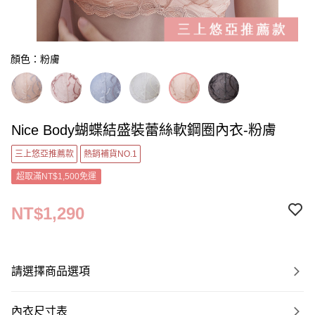
顏色：粉膚
Nice Body蝴蝶結盛裝蕾絲軟鋼圈內衣-粉膚
三上悠亞推薦款
熱銷補貨NO.1
超取滿NT$1,500免運
NT$1,290
請選擇商品選項
內衣尺寸表