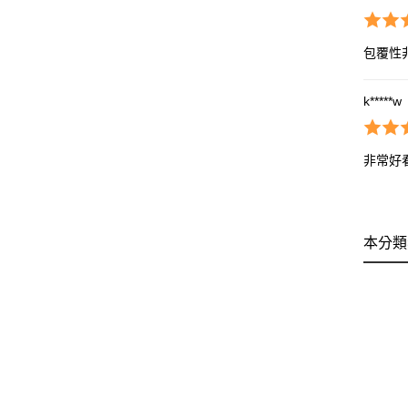
包覆性
k*****w
非常好
本分類