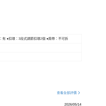
：有 ●扣環：3段式調節扣環2個 ●肩帶：不可拆
查看全部評價
2026/05/14