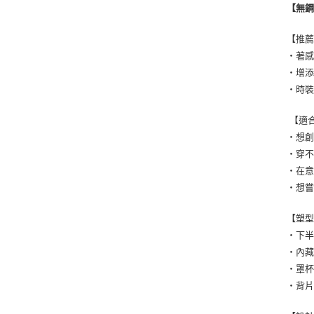
【無
【推
・著
・增
・時
【適
・想
・穿
・在
・想
【塑
・下
・內
・罩
・背