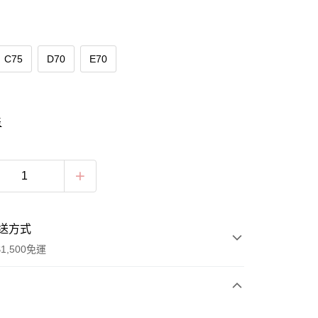
C75
D70
E70
表
送方式
1,500免運
次付款