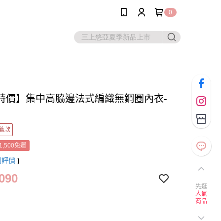
0
特價】集中高脇邊法式編織無鋼圈內衣-
薦款
1,500免運
則評價
)
090
先逛
人氣
商品