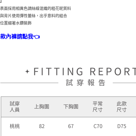
計】
杯表面採用相異色調絲線混織的粗花呢質料
胸與背片使用彈性蕾絲，出乎意料的組合
心位置綴著水鑽裝飾
同款內褲請點我👈