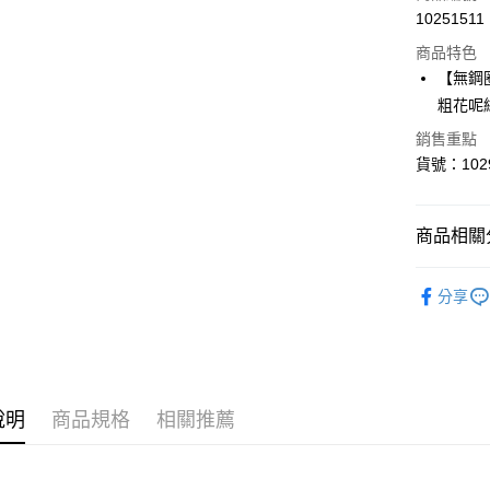
10251511
超商取貨
商品特色
LINE Pay
【無鋼
粗花呢
Apple Pay
銷售重點
貨號：102
運送方式
全家取貨
商品相關分
每筆NT$8
✦ 零碼專區
付款後全
分享
每筆NT$8
<無合作配
每筆NT$9,
說明
商品規格
相關推薦
<無合作配
每筆NT$9,