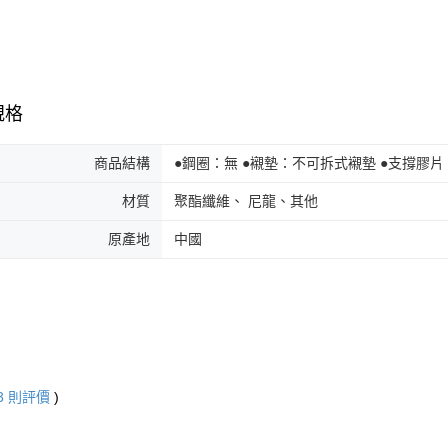
規格
商品結構
●鋼圈：無 ●襯墊：不可拆式襯墊 ●支撐膠片
材質
聚酯纖維、 尼龍、其他
原產地
中國
3
則評價
)