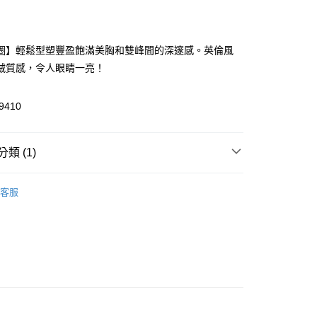
付款
圈】輕鬆型塑豐盈飽滿美胸和雙峰間的深邃感。英倫風
絨質感，令人眼睛一亮！
9410
付款
類 (1)
0，滿NT$1,500(含以上)免運費
 3折起
家取貨
客服
0，滿NT$1,500(含以上)免運費
送請勿選取>萊爾富取貨付款
999
送請勿選取>付款後萊爾富取貨
999