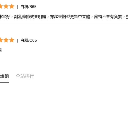
|
白粉/B65
非常好，副乳修飾效果明顯，穿起來胸型更集中立體，肩頸不會有負擔，
|
白粉/C65
看
熱銷
全站排行