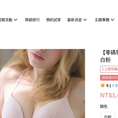
當期活動
熱銷排行
預約試穿
最新消息
主題專欄
【零碼
白粉
三上悠亞推
超取滿NT$
5 (
3
NT$1,
顏色
白粉