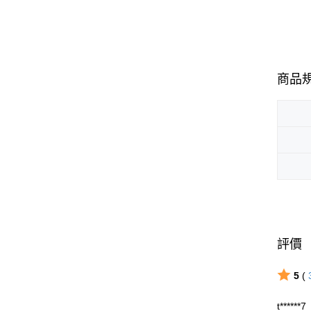
商品
評價
5
(
t******7