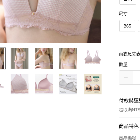
尺寸
B65
內衣尺寸
數量
付款與運
超取滿NT$
付款方式
商品特色
信用卡一
商品編號