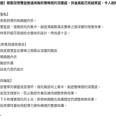
鋼圈】輕鬆型塑豐盈飽滿美胸和雙峰間的深邃感。英倫風粗花呢絨質感，令人眼
7-11取貨
每筆NT$8
薦重點】
付款後7-1
感柔軟舒適的無鋼圈內衣。
每筆NT$8
添豐盈感，使胸部向內集中，創造渾圓飽滿且雙峰之間深邃的視覺效果。
裝材質的粗花呢絨結合蕾絲的設計，時尚感十足。
黑貓宅配
每筆NT$1
合對象與適用場合】
創造感覺豐盈且雙峰之間看似深邃的胸型
離島宅配
不慣鋼圈內衣
每筆NT$2
意胸部外擴
嘗試具巧思的設計
型與機能】
半部豐厚的模壓成型罩杯，撐托胸部向上集中，創造雙峰間的深邃感。
藏長型支撐膠片，防止胸部外擴且維持調整修飾效果。
杯下方有確實撐托的土台，即使無鋼圈也具備穩定的調整修飾效果。
片採用彈性蕾絲搭配彈力網布襯裡的雙層結構。