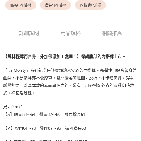
每筆NT$9,999
高腰 內搭褲
合身 內搭褲
內搭褲 保濕
7-11取貨付款
每筆NT$80，滿NT$1,500(含以上)免運費
詳細說明
商品規格
相關推薦
付款後7-11取貨
每筆NT$80，滿NT$1,500(含以上)免運費
黑貓宅配
【質料輕薄而合身，外加保濕加工處理！】保護腹部的內搭褲上市。
每筆NT$100，滿NT$1,500(含以上)免運費
「It's Moisty」系列新增保護腹部讓人安心的內搭褲。高彈性且貼合著身體
離島宅配
曲線，不易顯胖亦不覺厚重。雙層縫製的肚圍可反折，不卡陷肉裡，穿著
每筆NT$200，滿NT$1,500(含以上)免運費
感覺舒適。除基本款的素面黑色之外，還有可用來搭配外衣的兩種印花款
式。褲長及腳踝。
尺寸(cm)：
【S】腰圍58～64 臀圍82～90 褲內襠長61
【M】腰圍64～70 臀圍87～95 褲內襠長63