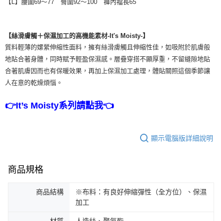
【L】腰圍69～77 臀圍92～100 褲內襠長65
【絲滑膚觸＋保濕加工的高機能素材-It's Moisty-】
質料輕薄的嫘縈伸縮性面料，擁有絲滑膚觸且伸縮性佳，如吸附於肌膚般
地貼合著身體，同時賦予輕盈保濕感。層疊穿搭不顯厚重，不留縫隙地貼
合著肌膚因而也有保暖效果，再加上保濕加工處理，體貼關照這個季節讓
人在意的乾燥煩惱。
👉It’s Moisty系列請點我👈
顯示電腦版詳細說明
商品規格
商品結構
※布料：有良好伸縮彈性（全方位）、保濕
加工