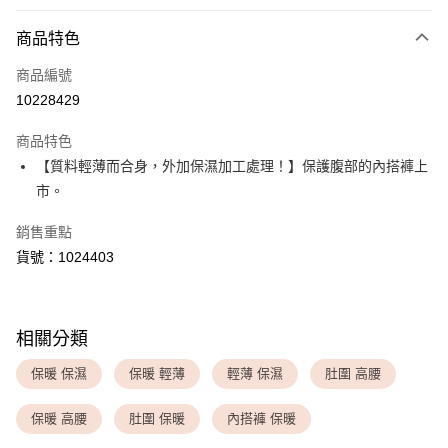
付款方式
商品特色
信用卡一次付款
商品編號
超商取貨付款
10228429
LINE Pay
商品特色
Apple Pay
【質料輕薄而合身，外加保濕加工處理！】保護腹部的內搭褲上
市。
運送方式
銷售重點
全家取貨付款
貨號：1024403
每筆NT$80，滿NT$1,500(含以上)免運費
付款後全家取貨
每筆NT$80，滿NT$1,500(含以上)免運費
相關分類
<無合作配送請勿選取>萊爾富取貨付款
保暖 保濕
保暖 輕薄
輕薄 保濕
肚圍 高腰
每筆NT$9,999
保暖 高腰
肚圍 保暖
內搭褲 保暖
<無合作配送請勿選取>付款後萊爾富取貨