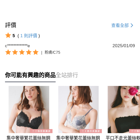
評價
查看全部
5
(
1
則評價
)
c*************e
2025/01/09
|
粉膚/C75
你可能有興趣的商品
全站排行
集中奢華繁花蕾絲無鋼
集中奢華繁花蕾絲無鋼
平口不走光蕾絲