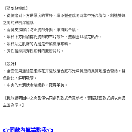
【塑型與機能】
・從側邊到下方帶厚度的罩杯，增添豐盈感同時集中托高胸部，創造雙峰
之間的鮮明深邃感。
・兩側支撐膠片防止胸部外擴，維持貼合感。
・罩杯下方附加撐托胸部的布片設計，無鋼圈且穩定貼合。
・罩杯貼近肌膚的內層是聚酯纖維布料。
・彈性蕾絲與彈性布料的雙層背片。
【設計】
・全面使用邊緣是細緻花卉織紋結合底布光澤質感的異質地組合蕾絲。雙
色對比，鮮明吸睛。
・中央的水滴狀金屬綴飾，雍容華美。
【機能說明圖中之商品僅供同系列款式示意參考，實際販售款式請以商品
主圖為準。】
👉同款內褲請點我👈