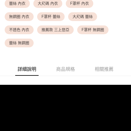
蕾絲 內衣
大尺碼 內衣
F罩杯 內衣
<無合作配送請勿選取>萊爾富取貨付款
無鋼圈 內衣
F罩杯 蕾絲
大尺碼 蕾絲
每筆NT$9,999
<無合作配送請勿選取>付款後萊爾富取貨
不透色 內衣
推薦款 三上悠亞
F罩杯 無鋼圈
每筆NT$9,999
蕾絲 無鋼圈
7-11取貨付款
每筆NT$80，滿NT$1,500(含以上)免運費
付款後7-11取貨
詳細說明
商品規格
相關推薦
每筆NT$80，滿NT$1,500(含以上)免運費
黑貓宅配
每筆NT$100，滿NT$1,500(含以上)免運費
離島宅配
每筆NT$200，滿NT$1,500(含以上)免運費