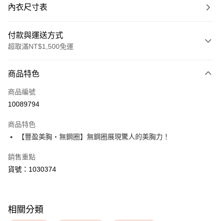
內衣尺寸表
付款與運送方式
超取滿NT$1,500免運
付款方式
商品特色
信用卡一次付款
商品編號
超商取貨付款
10089794
LINE Pay
商品特色
Apple Pay
【豐盈美胸・無鋼圈】無鋼圈展現驚人的美胸力！
銷售重點
運送方式
貨號：1030374
全家取貨付款
每筆NT$80，滿NT$1,500(含以上)免運費
付款後全家取貨
相關分類
每筆NT$80，滿NT$1,500(含以上)免運費