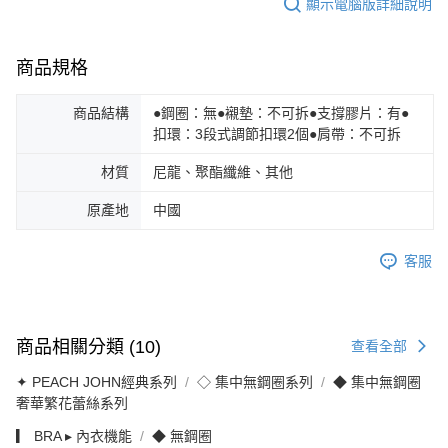
顯示電腦版詳細說明
商品規格
商品結構
●鋼圈：無●襯墊：不可拆●支撐膠片：有●
扣環：3段式調節扣環2個●肩帶：不可拆
材質
尼龍、聚酯纖維、其他
原產地
中國
客服
商品相關分類 (10)
查看全部
✦ PEACH JOHN經典系列
◇ 集中無鋼圈系列
◆ 集中無鋼圈
奢華繁花蕾絲系列
▎ BRA ▸ 內衣機能
◆ 無鋼圈