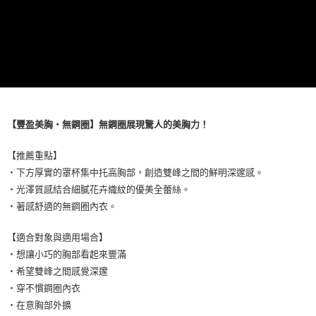
【豐盈美胸・無鋼圈】無鋼圈展現驚人的美胸力！
【推薦重點】
・下方厚實的罩杯集中托高胸部，創造雙峰之間的鮮明深邃感。
・光澤質感結合細膩花卉織紋的優美全蕾絲。
・著感舒適的無鋼圈內衣。
【適合對象與適用場合】
・想讓小巧的胸部看起來豐滿
・希望雙峰之間感覺深邃
・穿不慣鋼圈內衣
・在意胸部外擴