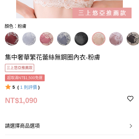
顏色：粉膚
集中奢華繁花蕾絲無鋼圈內衣-粉膚
三上悠亞推薦款
超取滿NT$1,500免運
5
(
1
則評價
)
NT$1,090
請選擇商品選項