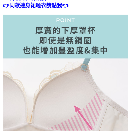
👉同款連身裙睡衣請點我👈