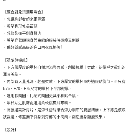
【適合對象與適用場合】
・想讓胸部看起來更豐滿
・希望身形修長苗條
・想修飾撫平側身贅肉
・希望穿著顯現身體曲線的服裝時顯瘦又俐落
・偏好質感高級的進口內衣風格設計
【塑型與機能】
・下方帶厚度的罩杯自然增添豐盈感，創造視覺上柔軟，彷彿呼之欲出的
渾圓美胸。
・內部有大量孔洞，輕盈柔軟，下方厚實的罩杯※舒適服貼胸部。※只有
E75、F70、F75尺寸的罩杯下半部微厚。
・選用軟鋼圈，比硬式鋼圈更具柔和貼合感。
・罩杯貼近肌膚處選用柔軟桃皮絲布料。
・高脇邊設計背片，是彈性蕾絲結合彈力網布的雙層結構。上下緣是波浪
狀裁邊，修整撫平側身到背部的小肉肉，創造後身顯瘦效果。
【設計】