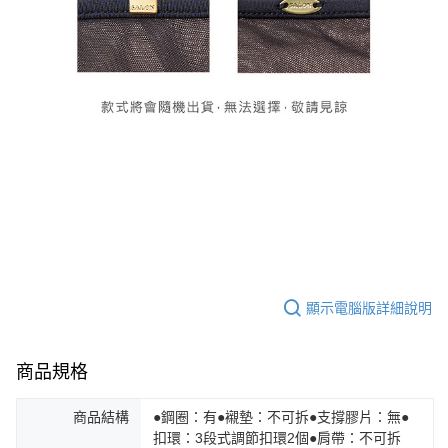
顯示電腦版詳細說明
商品規格
商品結構
●鋼圈：有●襯墊：不可拆●支撐膠片：無●
扣環：3段式調節扣環2個●肩帶：不可拆