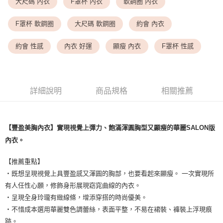
<無合作配送請勿選取>萊爾富取貨付款
大尺碼 內衣
F罩杯 內衣
軟鋼圈 內衣
每筆NT$9,999
F罩杯 軟鋼圈
大尺碼 軟鋼圈
約會 內衣
<無合作配送請勿選取>付款後萊爾富取貨
每筆NT$9,999
約會 性感
內衣 好運
顯瘦 內衣
F罩杯 性感
7-11取貨付款
每筆NT$80，滿NT$1,500(含以上)免運費
詳細說明
商品規格
相關推薦
付款後7-11取貨
每筆NT$80，滿NT$1,500(含以上)免運費
黑貓宅配
【豐盈美胸內衣】實現視覺上彈力、飽滿渾圓胸型又顯瘦的華麗SALON版
內衣。
每筆NT$100，滿NT$1,500(含以上)免運費
離島宅配
【推薦重點】
每筆NT$200，滿NT$1,500(含以上)免運費
・既想呈現視覺上具豐盈感又渾圓的胸部，也要看起來顯瘦。 一次實現所
有人任性心願，修飾身形展現窈窕曲線的內衣。
・呈現全身玲瓏有緻線條，增添穿搭的時尚優美。
・不惜成本選用華麗雙色調蕾絲，表面平整，不易在裙裝、褲裝上浮現痕
跡。