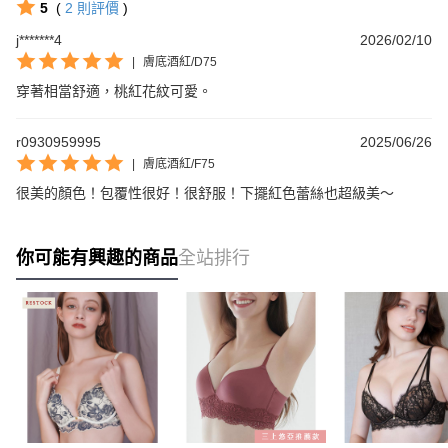
5
(
2
則評價
)
j*******4
2026/02/10
|
膚底酒紅/D75
穿著相當舒適，桃紅花紋可愛。
r0930959995
2025/06/26
|
膚底酒紅/F75
很美的顏色！包覆性很好！很舒服！下擺紅色蕾絲也超級美～
你可能有興趣的商品
全站排行