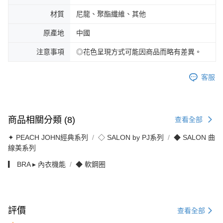
材質
尼龍、聚酯纖維、其他
原產地
中國
注意事項
◎花色呈現方式可能因商品而略有差異。
客服
商品相關分類 (8)
查看全部
✦ PEACH JOHN經典系列
◇ SALON by PJ系列
◆ SALON 曲
線美系列
▎ BRA ▸ 內衣機能
◆ 軟鋼圈
評價
查看全部