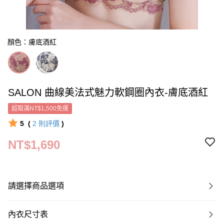
顏色：膚底酒紅
SALON 曲線美法式魅力軟鋼圈內衣-膚底酒紅
超取滿NT$1,500免運
5
(
2
則評價
)
NT$1,690
請選擇商品選項
內衣尺寸表