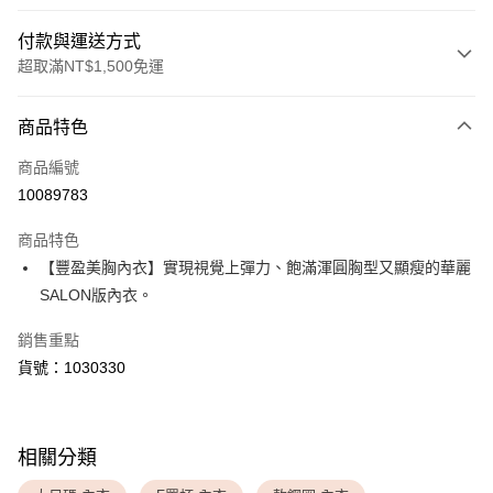
付款與運送方式
超取滿NT$1,500免運
付款方式
商品特色
信用卡一次付款
商品編號
超商取貨付款
10089783
LINE Pay
商品特色
Apple Pay
【豐盈美胸內衣】實現視覺上彈力、飽滿渾圓胸型又顯瘦的華麗
SALON版內衣。
運送方式
銷售重點
全家取貨付款
貨號：1030330
每筆NT$80，滿NT$1,500(含以上)免運費
付款後全家取貨
每筆NT$80，滿NT$1,500(含以上)免運費
相關分類