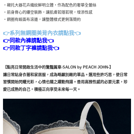
・襯托大器花卉織紋鮮明立體，作為配色的奢華全蕾絲
・前身脊心的鏤空裝飾，讓肌膚若隱若現，增添性感
・鋼圈有緞面布滾邊，讓整體樣式更俐落簡約
👉系列無鋼圈美背內衣請點我👈
👉同款內褲請點我👈
👉同款丁字褲請點我👈
【點亮日常開啟生活中的驚豔篇章-SALON by PEACH JOHN-】
讓日常貼身衣著和家居服，成為略顯別緻的單品。運用些許巧思，使日常
習慣開始閃耀光彩，心情也隨之躍動飛揚。善用高雅性感的必要元素，珍
愛已成熟的自己，積極正向享受未來每一天。