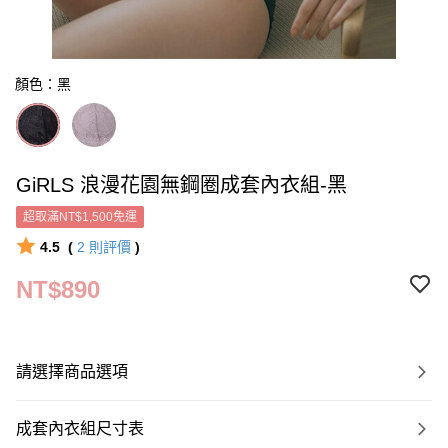
顏色：黑
GiRLS 浪漫花園無鋼圈成套內衣組-黑
超取滿NT$1,500免運
4.5
(
2
則評價
)
NT$890
請選擇商品選項
成套內衣組尺寸表