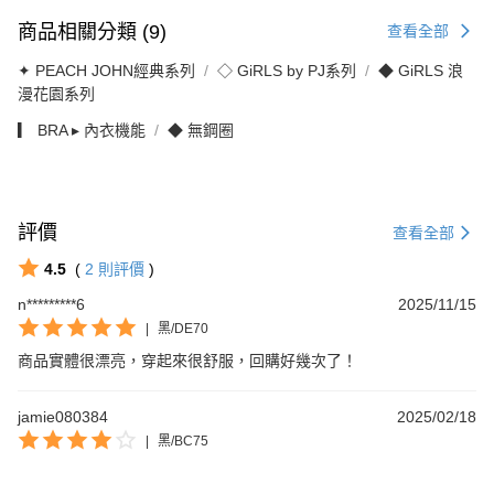
商品相關分類 (9)
查看全部
✦ PEACH JOHN經典系列
◇ GiRLS by PJ系列
◆ GiRLS 浪
漫花園系列
▎ BRA ▸ 內衣機能
◆ 無鋼圈
評價
查看全部
4.5
(
2
則評價
)
n*********6
2025/11/15
|
黑/DE70
商品實體很漂亮，穿起來很舒服，回購好幾次了！
jamie080384
2025/02/18
|
黑/BC75