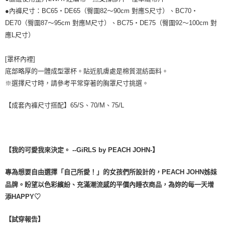
●內褲尺寸：BC65・DE65（臀圍82～90cm 對應S尺寸）、BC70・
DE70（臀圍87～95cm 對應M尺寸）、BC75・DE75（臀圍92～100cm 對
應L尺寸）
[罩杯內裡]
底部略厚的一體成型罩杯。貼近肌膚處是棉質混紡面料。
※選擇尺寸時，請參考平常穿著的胸罩尺寸挑選。
【成套內褲尺寸搭配】65/S、70/M、75/L
【我的可愛我來決定。 --GiRLS by PEACH JOHN-】
專為想要自由選擇「自己所愛！」的女孩們所設計的，PEACH JOHN姊妹
品牌。盼望以色彩繽紛、充滿潮流感的平價內睡衣商品，為妳的每一天增
添HAPPY♡
【試穿報告】