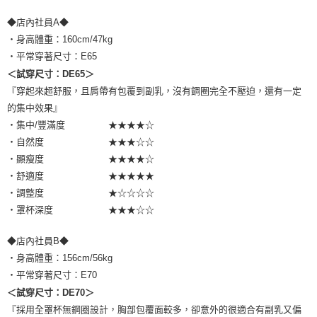
◆店內社員A◆
・身高體重：160cm/47kg
・平常穿著尺寸：E65
＜試穿尺寸：DE65＞
『穿起來超舒服，且肩帶有包覆到副乳，沒有鋼圈完全不壓迫，還有一定
的集中效果』
・集中/豐滿度 ★★★★☆
・自然度 ★★★☆☆
・顯瘦度 ★★★★☆
・舒適度 ★★★★★
・調整度 ★☆☆☆☆
・罩杯深度 ★★★☆☆
◆店內社員B◆
・身高體重：156cm/56kg
・平常穿著尺寸：E70
＜試穿尺寸：DE70＞
『採用全罩杯無鋼圈設計，胸部包覆面較多，卻意外的很適合有副乳又偏