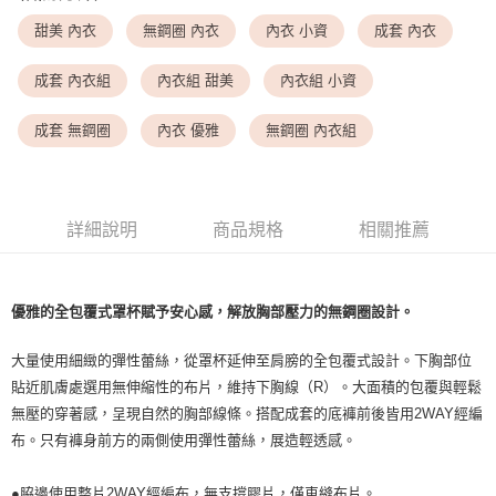
<無合作配送請勿選取>萊爾富取貨付款
每筆NT$9,999
甜美 內衣
無鋼圈 內衣
內衣 小資
成套 內衣
<無合作配送請勿選取>付款後萊爾富取貨
成套 內衣組
內衣組 甜美
內衣組 小資
每筆NT$9,999
成套 無鋼圈
內衣 優雅
無鋼圈 內衣組
7-11取貨付款
每筆NT$80，滿NT$1,500(含以上)免運費
付款後7-11取貨
詳細說明
商品規格
相關推薦
每筆NT$80，滿NT$1,500(含以上)免運費
黑貓宅配
優雅的全包覆式罩杯賦予安心感，解放胸部壓力的無鋼圈設計。
每筆NT$100，滿NT$1,500(含以上)免運費
離島宅配
大量使用細緻的彈性蕾絲，從罩杯延伸至肩膀的全包覆式設計。下胸部位
每筆NT$200，滿NT$1,500(含以上)免運費
貼近肌膚處選用無伸縮性的布片，維持下胸線（R）。大面積的包覆與輕鬆
無壓的穿著感，呈現自然的胸部線條。搭配成套的底褲前後皆用2WAY經編
布。只有褲身前方的兩側使用彈性蕾絲，展造輕透感。
●脇邊使用整片2WAY經編布，無支撐膠片，僅車縫布片。