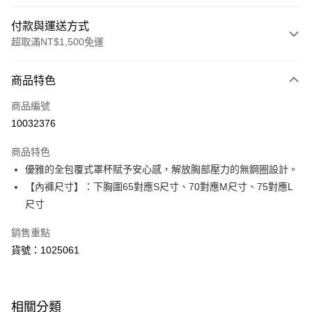
付款與運送方式
超取滿NT$1,500免運
付款方式
商品特色
信用卡一次付款
商品編號
超商取貨付款
10032376
LINE Pay
商品特色
Apple Pay
優雅的全包覆式罩杯賦予安心感，解放胸部壓力的無鋼圈設計。
【內褲尺寸】：下胸圍65對應S尺寸、70對應M尺寸、75對應L
運送方式
尺寸
全家取貨付款
銷售重點
每筆NT$80，滿NT$1,500(含以上)免運費
貨號：1025061
付款後全家取貨
每筆NT$80，滿NT$1,500(含以上)免運費
相關分類