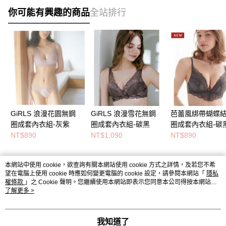
你可能有興趣的商品
全站排行
GiRLS 浪漫花園無鋼
GiRLS 浪漫雪花無鋼
芭蕾風綁帶蝴蝶
圈成套內衣組-灰紫
圈成套內衣組-碳黑
圈成套內衣組-碳
NT$890
NT$1,090
NT$890
本網站中使用 cookie，欲查詢有關本網站使用 cookie 方式之詳情，及若您不希
熱門標籤
望在電腦上使用 cookie 時應如何變更電腦的 cookie 設定，請參閱本網站「
隱私
權條款
」之 Cookie 聲明。您繼續使用本網站即表示您同意本公司得按本網站使
用條款之 Cookie 聲明使用 cookie。
了解更多 >
我知道了